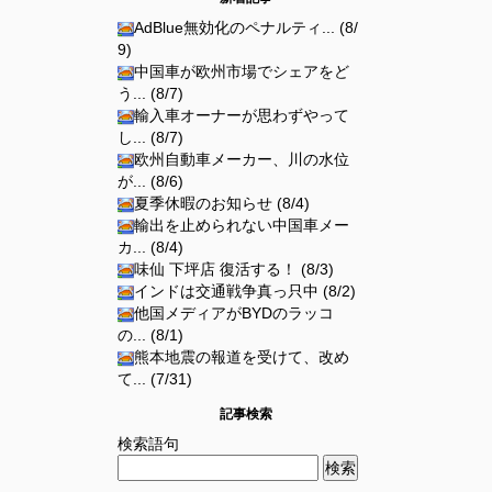
AdBlue無効化のペナルティ... (8/
9)
中国車が欧州市場でシェアをど
う... (8/7)
輸入車オーナーが思わずやって
し... (8/7)
欧州自動車メーカー、川の水位
が... (8/6)
夏季休暇のお知らせ (8/4)
輸出を止められない中国車メー
カ... (8/4)
味仙 下坪店 復活する！ (8/3)
インドは交通戦争真っ只中 (8/2)
他国メディアがBYDのラッコ
の... (8/1)
熊本地震の報道を受けて、改め
て... (7/31)
記事検索
検索語句