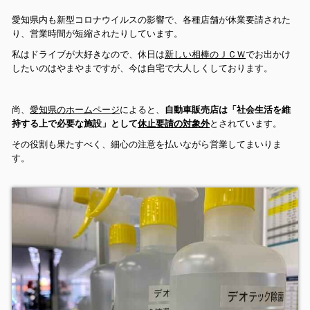
愛知県内も新型コロナウイルスの影響で、各種店舗が休業要請された
り、営業時間が短縮されたりしています。
私はドライブが大好きなので、休日は
新しい相棒のＪＣＷ
でお出かけ
したいのはやまやまですが、今は自宅で大人しくしております。
尚、
愛知県のホームページ
によると、
自動車販売店は「社会生活を維
持する上で必要な施設」として
休止要請の対象外
とされています。
その役割も果たすべく、細心の注意を払いながら営業してまいりま
す。