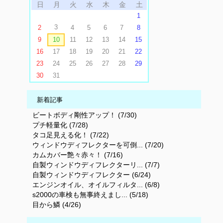
日
月
火
水
木
金
土
1
3
2
4
5
6
7
8
9
10
11
12
13
14
15
16
17
18
19
20
21
22
23
24
25
26
27
28
29
30
31
新着記事
ビートボディ剛性アップ！ (7/30)
プチ軽量化 (7/28)
タコ足見える化！ (7/22)
ウィンドウディフレクターを可倒... (7/20)
カムカバー艶々赤々！ (7/16)
自製ウィンドウディフレクターリ... (7/7)
自製ウィンドウディフレクター (6/24)
エンジンオイル、オイルフィルタ... (6/8)
s2000の車検も無事終えまし... (5/18)
目から鱗 (4/26)