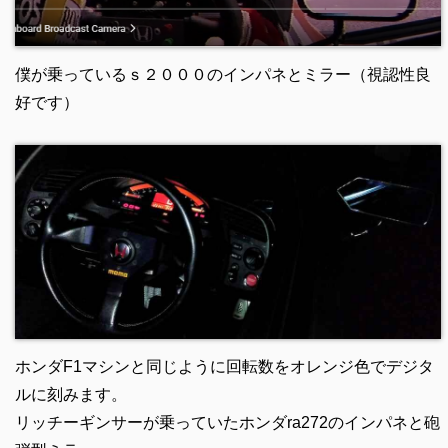
僕が乗っているｓ２０００のインパネとミラー（視認性良
好です）
ホンダF1マシンと同じように回転数をオレンジ色でデジタ
ルに刻みます。
リッチーギンサーが乗っていたホンダra272のインパネと砲