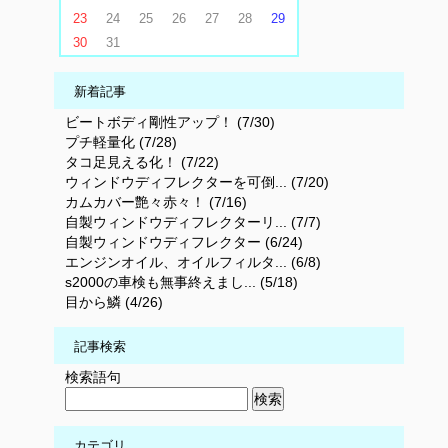
23
24
25
26
27
28
29
30
31
新着記事
ビートボディ剛性アップ！ (7/30)
プチ軽量化 (7/28)
タコ足見える化！ (7/22)
ウィンドウディフレクターを可倒... (7/20)
カムカバー艶々赤々！ (7/16)
自製ウィンドウディフレクターリ... (7/7)
自製ウィンドウディフレクター (6/24)
エンジンオイル、オイルフィルタ... (6/8)
s2000の車検も無事終えまし... (5/18)
目から鱗 (4/26)
記事検索
検索語句
カテゴリ