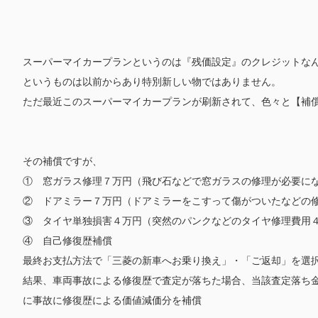
スーパーマイカープランというのは『残価設定』のクレジットな
というものは以前からあり特別新しい物ではありません。
ただ最近このスーパーマイカープランが刷新されて、色々と【補
その補償ですが、
① 窓ガラス修理７万円（飛び石などで窓ガラスの修理が必要に
② ドアミラー７万円（ドアミラーをこすって傷がついたなどの
③ タイヤ単独損害４万円（突然のパンクなどのタイヤ修理費用
④ 自己修復歴補償
最終お支払方法で「三菱の新車へお乗り換え」・「ご返却」を選
結果、車両事故による修復歴で査定が落ちた場合、当該査定落ち
に事故に修復歴による価値減価分を補償