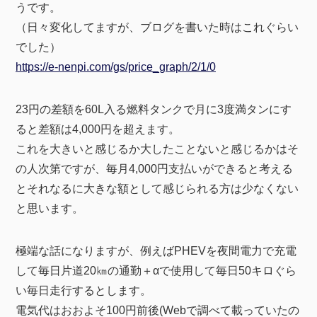
うです。
（日々変化してますが、ブログを書いた時はこれぐらい
でした）
https://e-nenpi.com/gs/price_graph/2/1/0
23円の差額を60L入る燃料タンクで月に3度満タンにす
ると差額は4,000円を超えます。
これを大きいと感じるか大したことないと感じるかはそ
の人次第ですが、毎月4,000円支払いができると考える
とそれなるに大きな額として感じられる方は少なくない
と思います。
極端な話になりますが、例えばPHEVを夜間電力で充電
して毎日片道20㎞の通勤＋αで使用して毎日50キロぐら
い毎日走行するとします。
電気代はおおよそ100円前後(Webで調べて載っていたの