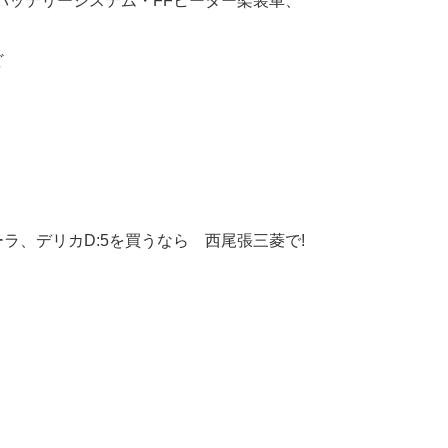
、サブバッテリーシステム・FFヒーター架装車、
ど
ラ、デリカD:5を買うなら 西尾張三菱で!