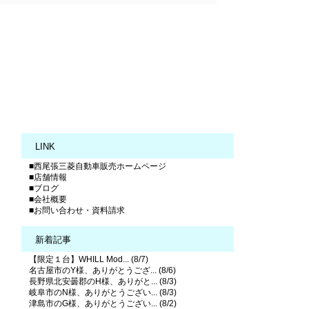
LINK
■西尾張三菱自動車販売ホームページ
■店舗情報
■ブログ
■会社概要
■お問い合わせ・資料請求
新着記事
【限定１台】WHILL Mod... (8/7)
名古屋市のY様、ありがとうござ... (8/6)
長野県北安曇郡のH様、ありがと... (8/3)
岐阜市のN様、ありがとうござい... (8/3)
津島市のG様、ありがとうござい... (8/2)