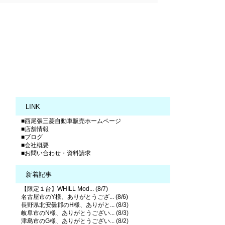
LINK
■西尾張三菱自動車販売ホームページ
■店舗情報
■ブログ
■会社概要
■お問い合わせ・資料請求
新着記事
【限定１台】WHILL Mod... (8/7)
名古屋市のY様、ありがとうござ... (8/6)
長野県北安曇郡のH様、ありがと... (8/3)
岐阜市のN様、ありがとうござい... (8/3)
津島市のG様、ありがとうござい... (8/2)