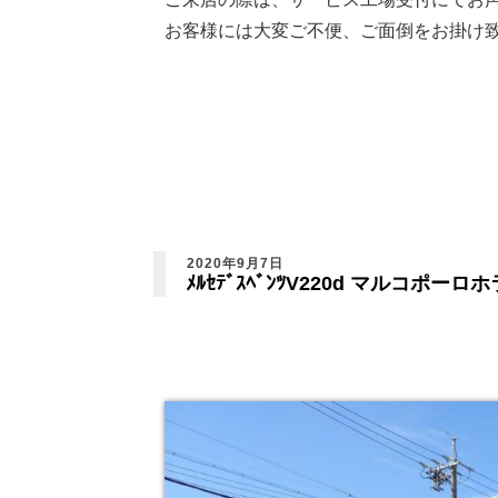
お客様には大変ご不便、ご面倒をお掛け
西尾張三
2020年9月7日
ﾒﾙｾﾃﾞｽﾍﾞﾝﾂV220d マルコポー