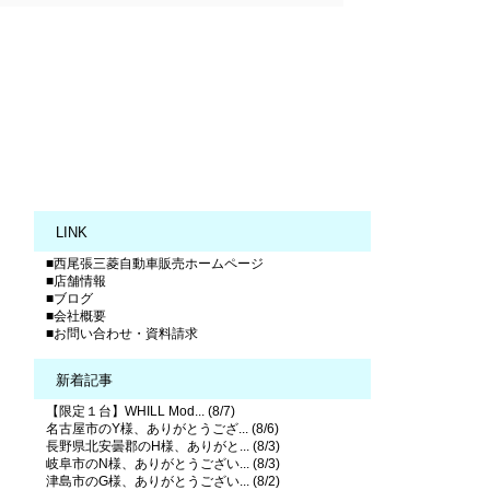
LINK
■西尾張三菱自動車販売ホームページ
■店舗情報
■ブログ
■会社概要
■お問い合わせ・資料請求
新着記事
【限定１台】WHILL Mod... (8/7)
名古屋市のY様、ありがとうござ... (8/6)
長野県北安曇郡のH様、ありがと... (8/3)
岐阜市のN様、ありがとうござい... (8/3)
津島市のG様、ありがとうござい... (8/2)