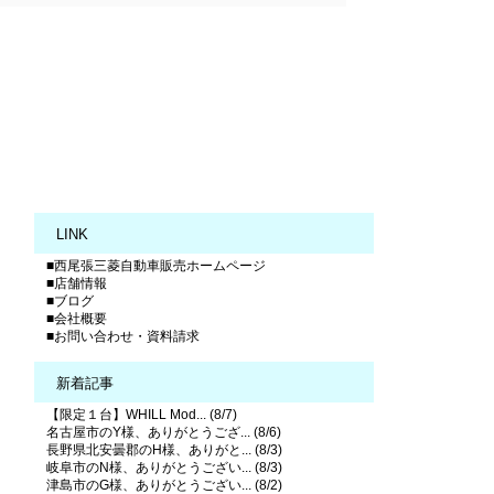
LINK
■西尾張三菱自動車販売ホームページ
■店舗情報
■ブログ
■会社概要
■お問い合わせ・資料請求
新着記事
【限定１台】WHILL Mod... (8/7)
名古屋市のY様、ありがとうござ... (8/6)
長野県北安曇郡のH様、ありがと... (8/3)
岐阜市のN様、ありがとうござい... (8/3)
津島市のG様、ありがとうござい... (8/2)