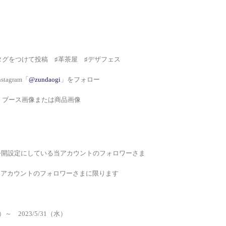
タグをつけて投稿　♯革茶屋　♯デザフェス
tagram「
@zundaogi
」をフォロー
」ブース画像または商品画像
ramを公開設定にしている当アカウントのフォロワーさま
当アカウントのフォロワーさまに限ります
(金）～　2023/5/31（水）