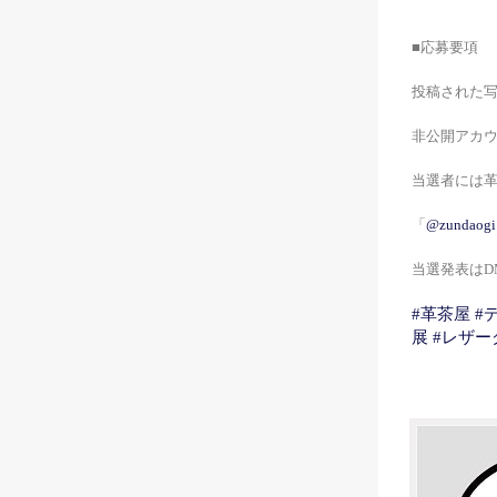
■応募要項
投稿された
非公開アカ
当選者には革茶屋
「
@zundaogi
当選発表はD
#革茶屋
#
展
#レザ