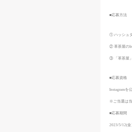
■応募方法
① ハッシュ
② 革茶屋のIns
③ 「革茶屋
■応募資格
Instag
※ご当選は
■応募期間
2023/5/12