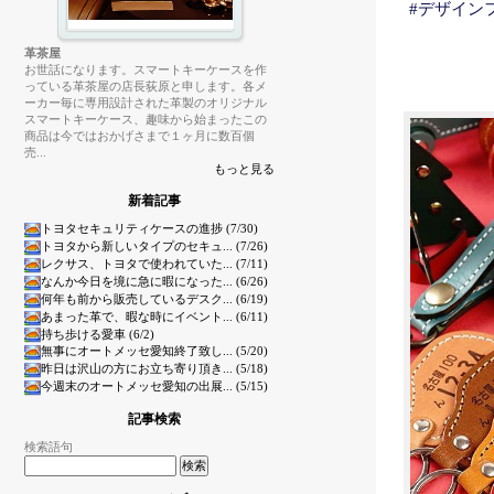
#デザイン
革茶屋
お世話になります。スマートキーケースを作
っている革茶屋の店長荻原と申します。各メ
ーカー毎に専用設計された革製のオリジナル
スマートキーケース、趣味から始まったこの
商品は今ではおかげさまで１ヶ月に数百個
売...
もっと見る
新着記事
トヨタセキュリティケースの進捗 (7/30)
トヨタから新しいタイプのセキュ... (7/26)
レクサス、トヨタで使われていた... (7/11)
なんか今日を境に急に暇になった... (6/26)
何年も前から販売しているデスク... (6/19)
あまった革で、暇な時にイベント... (6/11)
持ち歩ける愛車 (6/2)
無事にオートメッセ愛知終了致し... (5/20)
昨日は沢山の方にお立ち寄り頂き... (5/18)
今週末のオートメッセ愛知の出展... (5/15)
記事検索
検索語句