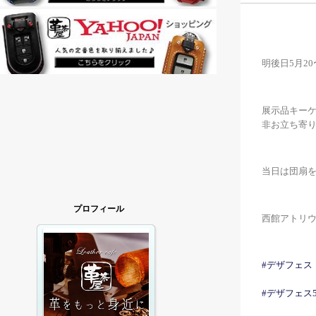
明後日5月2
展示品キーケ
非お立ち寄
当日は団扇を
プロフィール
西館アトリウ
#デザフェス
#デザフェス5