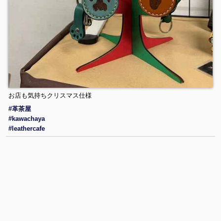
お店も気持ちクリスマス仕様
#革茶屋
#kawachaya
#leathercafe