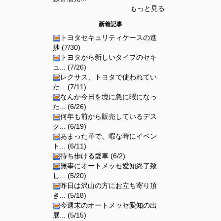
もっと見る
新着記事
トヨタセキュリティケースの進
捗 (7/30)
トヨタから新しいタイプのセキ
ュ... (7/26)
レクサス、トヨタで使われてい
た... (7/11)
なんか今日を境に急に暇になっ
た... (6/26)
何年も前から販売しているデス
ク... (6/19)
あまった革で、暇な時にイベン
ト... (6/11)
持ち歩ける愛車 (6/2)
無事にオートメッセ愛知終了致
し... (5/20)
昨日は沢山の方にお立ち寄り頂
き... (5/18)
今週末のオートメッセ愛知の出
展... (5/15)