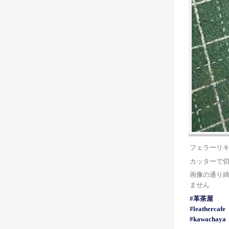
フェラーリ
カッターで
画像の通り
ません
#革茶屋
#leathercafe
#kawachaya