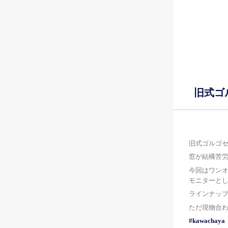
旧式ゴ
旧式ゴルゴ
窓が結構苦
今回はワン
モニターと
ラインナッ
ただ現物合
#kawachaya