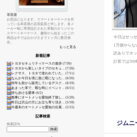
革茶屋
お世話になります。スマートキーケースを作
っている革茶屋の店長荻原と申します。各メ
ーカー毎に専用設計された革製のオリジナル
スマートキーケース、趣味から始まったこの
今日はせっ
商品は今ではおかげさまで１ヶ月に数百個
売...
1万個やらな
もっと見る
訳ありでホ
新着記事
計算では50
トヨタセキュリティケースの進捗 (7/30)
トヨタから新しいタイプのセキュ... (7/26)
レクサス、トヨタで使われていた... (7/11)
なんか今日を境に急に暇になった... (6/26)
何年も前から販売しているデスク... (6/19)
あまった革で、暇な時にイベント... (6/11)
持ち歩ける愛車 (6/2)
無事にオートメッセ愛知終了致し... (5/20)
昨日は沢山の方にお立ち寄り頂き... (5/18)
今週末のオートメッセ愛知の出展... (5/15)
記事検索
ジムニ
検索語句