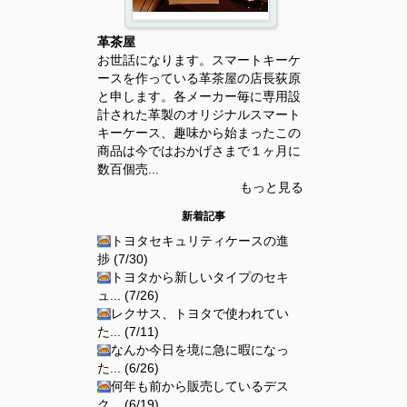
革茶屋
お世話になります。スマートキーケ
ースを作っている革茶屋の店長荻原
と申します。各メーカー毎に専用設
計された革製のオリジナルスマート
キーケース、趣味から始まったこの
商品は今ではおかげさまで１ヶ月に
数百個売...
もっと見る
新着記事
トヨタセキュリティケースの進
捗 (7/30)
トヨタから新しいタイプのセキ
ュ... (7/26)
レクサス、トヨタで使われてい
た... (7/11)
なんか今日を境に急に暇になっ
た... (6/26)
何年も前から販売しているデス
ク... (6/19)