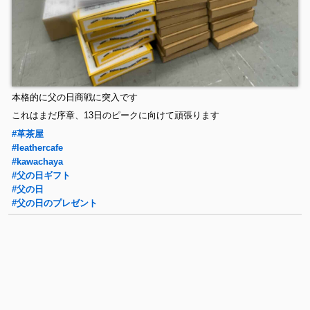
本格的に父の日商戦に突入です
これはまだ序章、13日のピークに向けて頑張ります
#革茶屋
#leathercafe
#kawachaya
#父の日ギフト
#父の日
#父の日のプレゼント