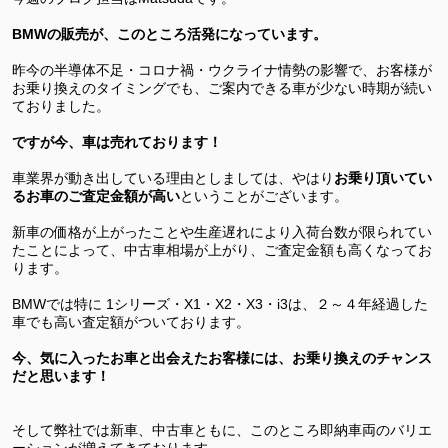
BMWの販売が、このところ活発になっています。
昨今の半導体不足・コロナ禍・ウクライナ情勢の影響で、お客様が
お乗り換えのタイミングでも、ご案内できる車が少ない時期が続い
ておりました。
ですが今、車は売れております！
車業界が動き出している理由としましては、やはり
お乗り頂いてい
るお車のご査定金額が高い
ということがございます。
新車の価格が上がったことや生産遅れにより入荷台数が限られてい
たことによって、中古車相場が上がり、ご査定金額も高くなってお
ります。
BMWでは特に 1シリーズ・X1・X2・X3・i3は、２～４年経過した
車でも高い査定額がついております。
今、気に入ったお車と出会えたお客様には、お乗り換えのチャンス
だと思います！
そして弊社では新車、中古車ともに、このところ即納車両のバリエ
ーションが増えてきております。