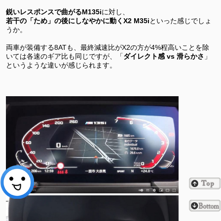
鋭いレスポンスで曲がるM135i
に対し、
若干の「ため」の後にしなやかに動くX2 M35i
といった感じでしょ
うか。
両車が装備する8ATも、最終減速比がX2の方が4%程高いことを除
いては各速のギア比も同じですが、「
ダイレクト感 vs 滑らかさ
」
というような違いが感じられます。