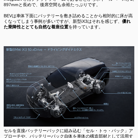
897mmと長めで、後席空間も余裕たっぷりです。
BEVは車体下面にバッテリーを敷き詰めることから相対的に床が高
くなってしまう事例が多いですが、新型iX3はそれを感じず、
優れ
た乗降性ととても自然な着座位置
を持っています。
セルを直接バッテリーパックに組み込む「セル・トゥ・パック」ア
プローチや、バッテリーパック自体を車体の構造部材として活用す