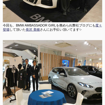
今回も、
BMW AMBASSADOR GIRLを務められ弊社ブログにも
度々
登場
して頂いた
長沢 美穂
さんにお手伝い頂いてます✨