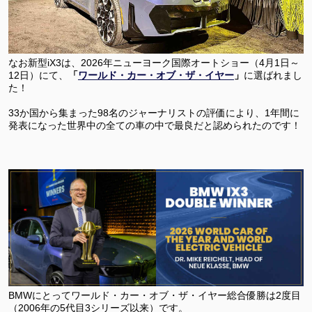
なお新型iX3は、2026年ニューヨーク国際オートショー（4月1日～
12日）にて、
「
ワールド・カー・オブ・ザ・イヤー
」
に選ばれまし
た！
33か国から集まった98名のジャーナリストの評価により、1年間に
発表になった世界中の全ての車の中で最良だと認められたのです！
BMWにとってワールド・カー・オブ・ザ・イヤー総合優勝は2度目
（2006年の5代目3シリーズ以来）です。