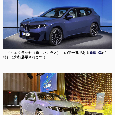
「ノイエクラッセ（新しいクラス）」の第一弾である
新型iX3
が、
弊社に
先行展示
されます！