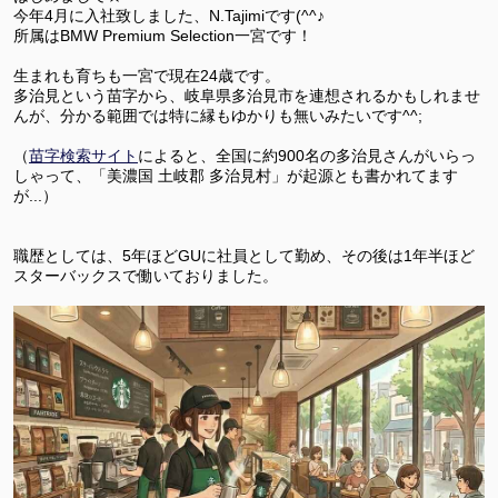
今年4月に入社致しました、N.Tajimiです(^^♪
所属はBMW Premium Selection一宮です！
生まれも育ちも一宮で現在24歳です。
多治見という苗字から、岐阜県多治見市を連想されるかもしれませ
んが、分かる範囲では特に縁もゆかりも無いみたいです^^;
（
苗字検索サイト
によると、全国に約900名の多治見さんがいらっ
しゃって、「美濃国 土岐郡 多治見村」が起源とも書かれてます
が...）
職歴としては、5年ほどGUに社員として勤め、その後は1年半ほど
スターバックスで働いておりました。