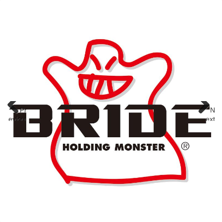
Pr
N
eviou
ext
s