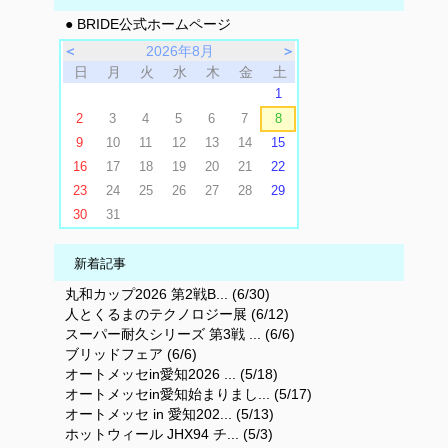
● BRIDE公式ホームページ
＜
2026年8月
＞
日
月
火
水
木
金
土
1
2
3
4
5
6
7
8
9
10
11
12
13
14
15
16
17
18
19
20
21
22
23
24
25
26
27
28
29
30
31
新着記事
丸和カップ2026 第2戦B... (6/30)
人とくるまのテクノロジー展 (6/12)
スーパー耐久シリーズ 第3戦 ... (6/6)
ブリッドフェア (6/6)
オートメッセin愛知2026 ... (5/18)
オートメッセin愛知始まりまし... (5/17)
オートメッセ in 愛知202... (5/13)
ホットウィール JHX94 チ... (5/3)