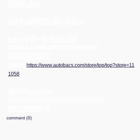
を開催します。
お近くの方は是非お越しください。
■スーパーオートバックス 所沢
住所 359-1142 埼玉県所沢上新井1-34-6
TEL 04-2903-3111
website
https://www.autobacs.com/store/top/top?store=11
1058
■株式会社マルシン
住所 399-0702 長野県塩尻市広丘野村1984
TEL 0263-52-5740
comment (0)