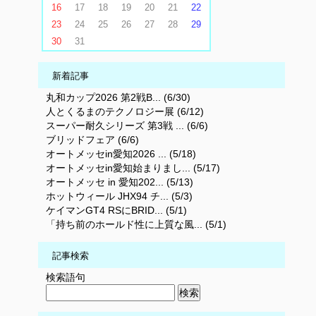
16
17
18
19
20
21
22
23
24
25
26
27
28
29
30
31
新着記事
丸和カップ2026 第2戦B... (6/30)
人とくるまのテクノロジー展 (6/12)
スーパー耐久シリーズ 第3戦 ... (6/6)
ブリッドフェア (6/6)
オートメッセin愛知2026 ... (5/18)
オートメッセin愛知始まりまし... (5/17)
オートメッセ in 愛知202... (5/13)
ホットウィール JHX94 チ... (5/3)
ケイマンGT4 RSにBRID... (5/1)
「持ち前のホールド性に上質な風... (5/1)
記事検索
検索語句