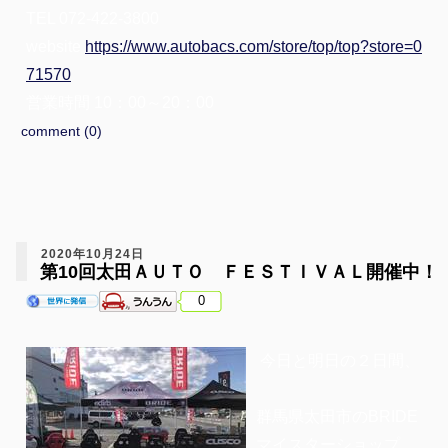
TEL 072-422-3800
website
https://www.autobacs.com/store/top/top?store=0
71570
営業時間 10：00～20：00
comment (0)
2020年10月24日
第10回太田ＡＵＴＯ ＦＥＳＴＩＶＡＬ開催中！
0
今日と明日の２日間、
群馬県太田市のBRIDE
マイスターショップ