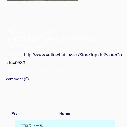
■イエローハット太田店
住所 373-0823 群馬県太田市西矢島町162-2
TEL 0276-60-2900
website
http://www.yellowhat.jp/svc/StoreTop.do?storeCo
de=0583
営業時間 AM10:00～PM8:00
comment (0)
Prv
Home
プロフィール