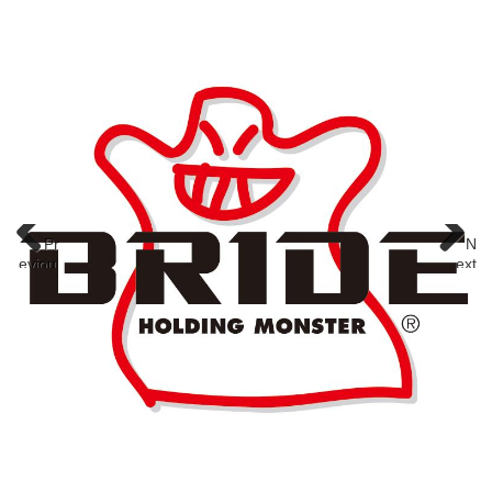
Pr
N
eviou
ext
s