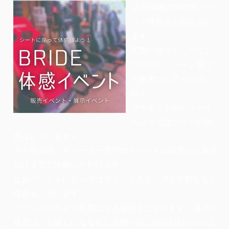
近日開催のBRIDEイベ
ント情報をお知らせし
ます。
実際に座りくらべてい
ただいて、シート選び
の参考にしてください
ね！
サーキットやショーイ
ベントではシートの販
売はしていません。
カー用品店・ディーラー等でのイベントは販売から取り
付けまでご依頼いただけます。
なおイベントによってはブリッドスタッフが常駐しない
場合もございます。
イベントが中止や延期になる場合もございます、遠方の
場合は、お越しになる前に店舗へのご確認お願いいたし