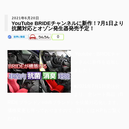
2021年6月20日
YouTube BRIDEチャンネルに新作！7月1日より
抗菌対応とオゾン発生器発売予定！
0
Youtube：BRIDEチャ
ンネルに新作を追加し
ました！
■2021年7月1日受注分
より、全シート商品（B
RIDEブランド／edirbブランド）を抗菌対応化します。
価格変更も伴っておりますので、詳しくはＨPもご覧く
ださい。