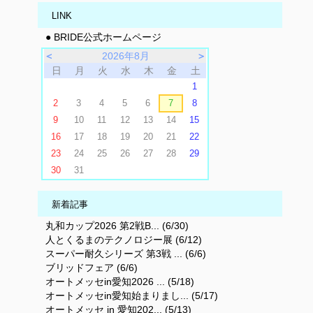
LINK
● BRIDE公式ホームページ
＜
2026年8月
＞
日
月
火
水
木
金
土
1
2
3
4
5
6
7
8
9
10
11
12
13
14
15
16
17
18
19
20
21
22
23
24
25
26
27
28
29
30
31
新着記事
丸和カップ2026 第2戦B... (6/30)
人とくるまのテクノロジー展 (6/12)
スーパー耐久シリーズ 第3戦 ... (6/6)
ブリッドフェア (6/6)
オートメッセin愛知2026 ... (5/18)
オートメッセin愛知始まりまし... (5/17)
オートメッセ in 愛知202... (5/13)