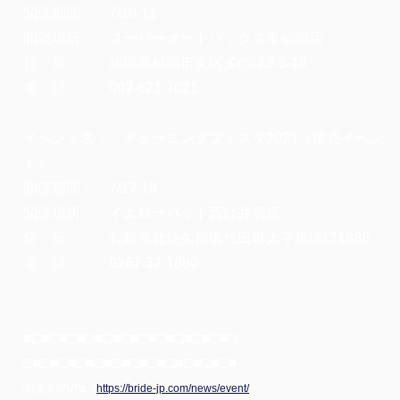
開催期間： 7/10-11
開催場所： スーパーオートバックス東福岡店
住 所 ： 福岡県福岡市東区多の津3-3-18
電 話 ： 092-621-7021
イベント名： チューニングフェスタ2021（販売イベン
ト）
開催期間： 7/17-18
開催場所： イエローハット西軽井沢店
住 所 ： 長野県北佐久郡御代田町大字馬瀬口1686
電 話 ： 0267-32-1680
■□■□■□■□■□■□■□■□■□■□■□■□
□■□■□■□■□■□■□■□■□■□■□■□■
関連情報URL :
https://bride-jp.com/news/event/