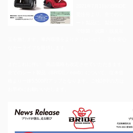
2021年7月1日のBRIDE
受注分より、全てのシ
ート製品に、製造段階
で除菌・抗菌・脱臭加
工を施します。車内環境をよりクリーンにし、安全安心
なカーライフを提供します。
またこれに伴い、商品価格も改定させていただきます。
全てのシート製品（BRIDE／edirb）について、従来価
格より一律5,500円アップとなります。ご検討中の方は
お早めにお願いいたします。