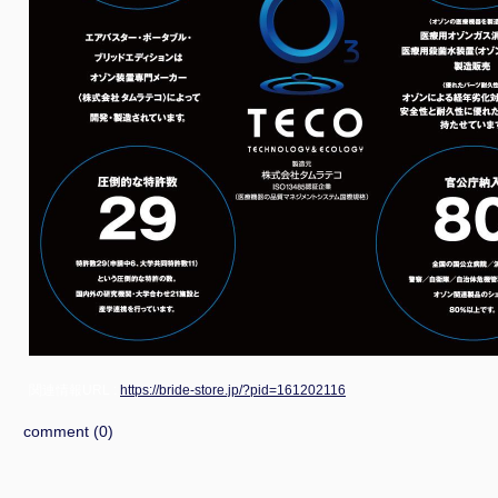
関連情報URL :
https://bride-store.jp/?pid=161202116
comment (0)