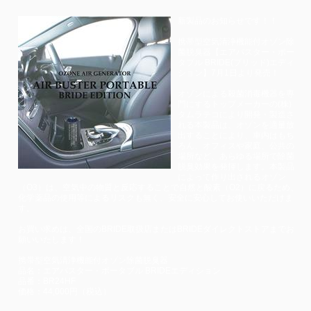
新製品のお知らせです！！
携帯型空気清浄機能付オゾン除
菌脱臭器【エアバスター・ポー
タブル BRIDE(ブリッド)エディ
ション】7月1日より発売！
オゾンによる殺菌消毒機器を専
門にするトップメーカーの(株)
タムラテコにより開発・製造さ
れる本製品は、オゾンを適量放
出することにより、車内はもち
ろん、オフィスや家庭、公共の
場所など、あらゆる場所で除菌
脱臭効果を発揮します。本製品
によって作り出されるオゾン
（O3）は、空気中の物質と反応することで自然と酸素（O2）に戻るため、
化学薬品の使用等によるリスクも無く、安全に安心してお使いいただけま
す。
お買い求めは、全国のBRIDE取扱店またはBRIDEダイレクトストアまでお
願いいたします！
携帯型空気清浄機能付オゾン除菌脱臭器
品名：エアバスター・ポータブル BRIDEエディション
品番：BR24HF
価格：44,000円（税込）