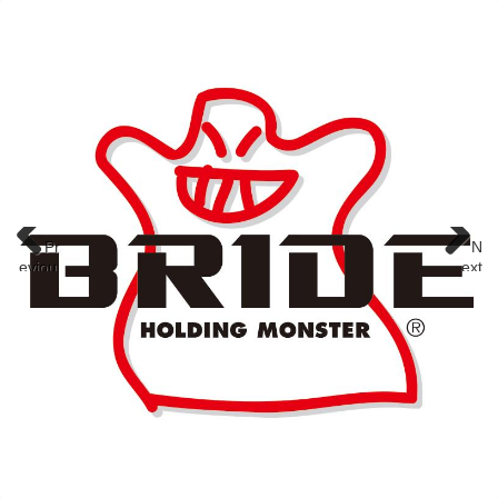
Pr
N
eviou
ext
s