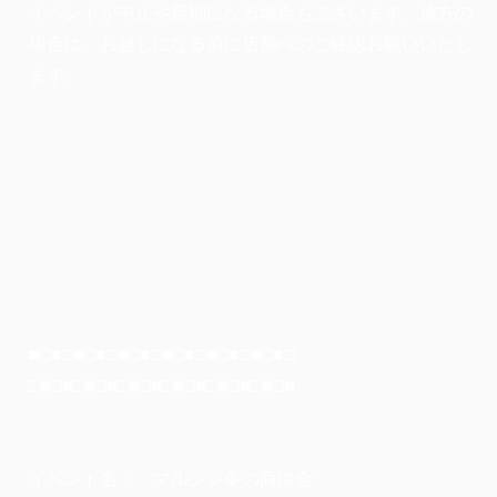
イベントが中止や延期になる場合もございます、遠方の
場合は、お越しになる前に店舗へのご確認お願いいたし
ます。
■□■□■□■□■□■□■□■□■□■□■□■□
□■□■□■□■□■□■□■□■□■□■□■□■
イベント名： マルシン冬の商談会