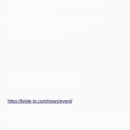
イベント名： BRIDEフェア（販売イベント）
開催期間： 11/27-28
開催場所： A PIT AUTOBACS SHINONOME
住 所 ： 東京都江東区東雲2-7-20
電 話 ： 03-3528-0357
■□■□■□■□■□■□■□■□■□■□■□■□
□■□■□■□■□■□■□■□■□■□■□■□■
https://bride-jp.com/news/event/
#BRIDE #ブリッド #seat #シート #brideseat #ブリッド
シート #Bucketseat #バケットシート #Racingseat #レー