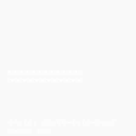
■□■□■□■□■□■□■□■□■□■□■□■□
□■□■□■□■□■□■□■□■□■□■□■□■
イベント名： ポテンザサーキットミーティング
開催期間： 10/30