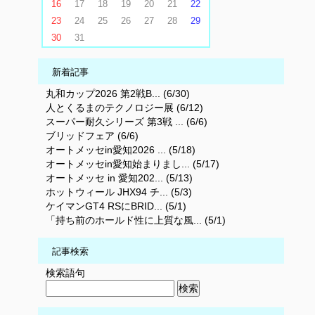
16
17
18
19
20
21
22
23
24
25
26
27
28
29
30
31
新着記事
丸和カップ2026 第2戦B... (6/30)
人とくるまのテクノロジー展 (6/12)
スーパー耐久シリーズ 第3戦 ... (6/6)
ブリッドフェア (6/6)
オートメッセin愛知2026 ... (5/18)
オートメッセin愛知始まりまし... (5/17)
オートメッセ in 愛知202... (5/13)
ホットウィール JHX94 チ... (5/3)
ケイマンGT4 RSにBRID... (5/1)
「持ち前のホールド性に上質な風... (5/1)
記事検索
検索語句