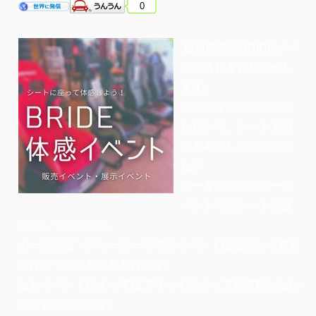
0
近日開催のBRIDEイベ
ント情報をお知らせし
ます。
実際に座りくらべてい
ただいて、シート選び
の参考にしてください
ね！
サーキットやショーイ
ベントではシートの販
売はしていません。
カー用品店・ディーラー等でのイベントは販売から取り
付けまでご依頼いただけます。
なおイベントによってはブリッドスタッフが常駐しない
場合もございます。