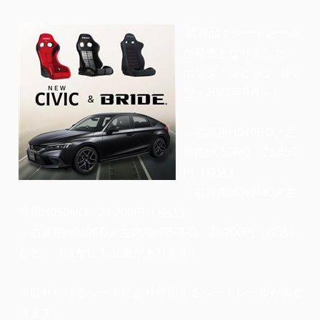
新製品：シートレール
が発売となりました。
ホンダ・シビック（FL
型：2021年9月～）
・右席用H049RO／左
席用H050RO 21,450
円（税込）
・右席用H049MO／左
席用H050MO 24,200円（税込）
・右席用H049FO／左席用H050FO 24,200円（税込）
など。（ほかにも品番があります）
※取り付けるシートにより使用するシートレールが異な
ります。