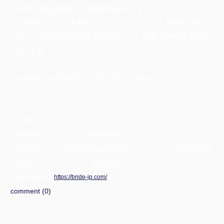
※HPの適合検索にも掲載準備中です
※着座センサー未対応によるシートベルト警告灯点灯の
ため、現時点では助手席側のシート交換は車検非対応と
なります
Seatrail for HONDA CIVIC(2021) debut !
#CIVIC #シビック
#BRIDE #ブリッド #brideseat #ブリッドシート
#seat #シート #Bucketseat #バケットシート #Racingse
at #レーシングシート #edirb #リクライニングシート
関連情報URL :
https://bride-jp.com/
comment (0)