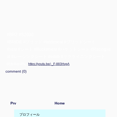
#BRZ #S2000
#BRIDE #ブリッド #brideseat #ブリッドシート
#seat #シート #Bucketseat #バケットシート #Racingse
at #レーシングシート #edirb #リクライニングシート
関連情報URL :
https://youtu.be/-_F-883HvgA
comment (0)
Prv
Home
プロフィール