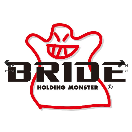
Pr
N
eviou
ext
s