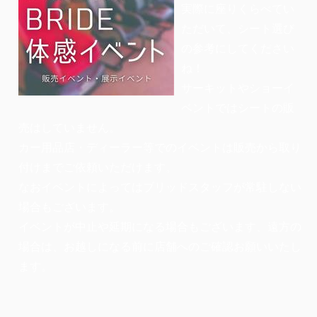
実際に座りくらべてい
ただいて、シート選び
の参考にしてください
ね！
サーキットやショーイ
ベントではシートの販
売はしていません。
カー用品店・ディーラー等でのイベントは販売から取り
付けまでご依頼いただけます。
なおイベントによってはブリッドスタッフが常駐しない
場合もございます。
イベントが中止や延期になる場合もございます、遠方の
場合は、お越しになる前に店舗へのご確認お願いいたし
ます。