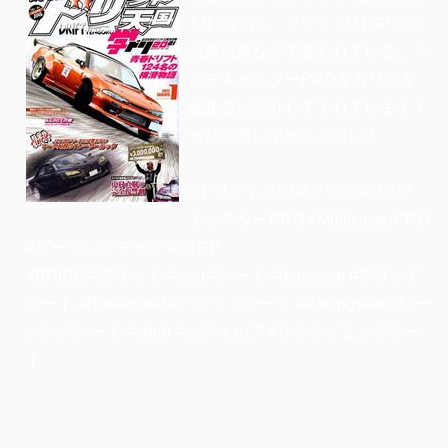
1月号)では、ドリフトD1GPの実
況解説席などで使われている、マ
ルチキャスターPROをカワサキ
編集長が紹介してくれています！
ぜひお買い求めください！
#ドリフト天国 #ドリ天 #マルチ
キャスターPRO #MulticasterPRO
#ゲーミングチェア #D1GP
#BRIDE #ブリッド #seat #シート #brideseat #ブリッド
シート #Bucketseat #バケットシート #Racingseat #レー
シングシート #edirb #エディルブ #リクライニングシー
ト