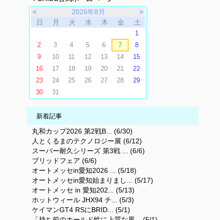
＜
2026年8月
＞
日
月
火
水
木
金
土
1
2
3
4
5
6
7
8
9
10
11
12
13
14
15
16
17
18
19
20
21
22
23
24
25
26
27
28
29
30
31
新着記事
丸和カップ2026 第2戦B... (6/30)
人とくるまのテクノロジー展 (6/12)
スーパー耐久シリーズ 第3戦 ... (6/6)
ブリッドフェア (6/6)
オートメッセin愛知2026 ... (5/18)
オートメッセin愛知始まりまし... (5/17)
オートメッセ in 愛知202... (5/13)
ホットウィール JHX94 チ... (5/3)
ケイマンGT4 RSにBRID... (5/1)
「持ち前のホールド性に上質な風... (5/1)