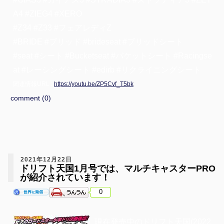
A4 #ZIEG4 #XERO
#Z34 #Z33 #フェアレディZ
#BRIDE #ブリッド #brideseat #ブリッドシート
#seat #シート #Bucketseat #バケットシート #Racingse
at #レーシングシート #edirb #リクライニングシート
関連情報URL :
https://youtu.be/ZP5Cvf_T5bk
comment (0)
2021年12月22日
ドリフト天国1月号では、マルチキャスターPRO
が紹介されています！
0
現在発売中のドリフト天国(2022