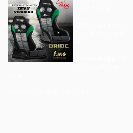
ブリッドとドリフトキ
ングのコラボ商品、
ZETAⅣ土屋圭市スペシ
ャルエディションモデ
ル
STRADIAⅢ土屋圭市ス
ペシャルエディション
モデル
12月16日より受注開始しております！