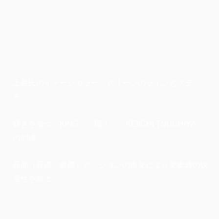
土屋氏のイメージカラー、グリーンのラインとステッ
チ。
輝きを放つ「KING」「職人」「KEIICHI TSUCHIYA」
の刺繍。
座面（座部・腿部）クッションの進化により乗車時の快
適性を向上。