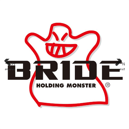
Pr
N
eviou
ext
s