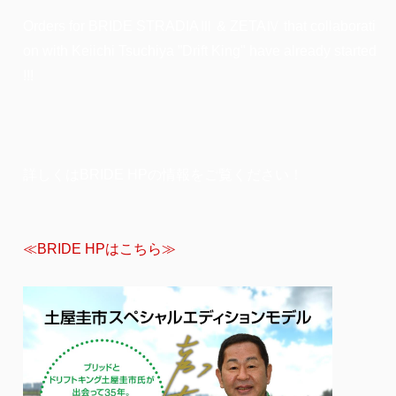
Orders for BRIDE STRADIAⅢ & ZETAⅣ that collaborati
on with Keiichi Tsuchiya ”Drift King" have already started
!!!
詳しくはBRIDE HPの情報をご覧ください！
≪BRIDE HPはこちら≫