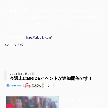
トマガジン
#BRIDE #ブリッド #seat #シート #brideseat #ブリッド
シート #Bucketseat #バケットシート #Racingseat #レー
シングシート #edirb #エディルブ #リクライニングシー
ト
関連情報URL :
https://bride-jp.com/
comment (0)
2021年12月25日
今週末にBRIDEイベントが追加開催です！
0
今週末、BRIDEイベン
トが行われることにな