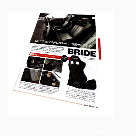
#ZC33S #スイフトスポーツ #GRヤリス #driver #スイフ