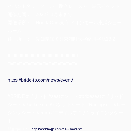
イベント名： スーパー耐久レースカー展示イベント
開催期間： 2022年1月末まで
開催場所： HondaCars東海 イオンモール東浦ショー
ルーム
住 所 ： 愛知県知多郡東浦町大字緒川字旭13-2
■□■□■□■□■□■□■□■□■□■□■□■□
□■□■□■□■□■□■□■□■□■□■□■□■
https://bride-jp.com/news/event/
#BRIDE #ブリッド #seat #シート #brideseat #ブリッド
シート #Bucketseat #バケットシート #Racingseat #レー
シングシート #edirb #エディルブ #リクライニングシー
ト
関連情報URL :
https://bride-jp.com/news/event/