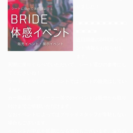
りました！
□■□■□■□■□■□■□■□■□
■□■□■□■
近日開催のBRIDEイベ
ント情報をお知らせし
ます。
実際に座りくらべていただいて、シート選びの参考にし
てくださいね！
サーキットやショーイベントではシートの販売はしてい
ません。
カー用品店・ディーラー等でのイベントは販売から取り
付けまでご依頼いただけます。
なおイベントによってはブリッドスタッフが常駐しない
場合もございます。
イベントが中止や延期になる場合もございます、遠方の