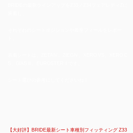
BRIDEの最新ラインアップをZ33／Z34フェアレディZに
装着し、
それぞれのシートポジションや着座フィールをレポー
ト。
装着シートは、ZETAⅣ、ZIEGⅣ、XERO VS、XERO C
S、GIASⅢ、EUROSTERⅡです。
シート選びの参考にしてくださいね！
【大好評】BRIDE最新シート車種別フィッティング Z33