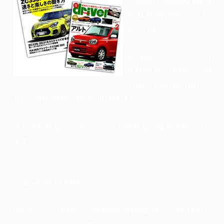
「SWIFT MAGAZINE wi
th ALTOWORKS vol.1
0」では、
ZC33Sスイフトに、ST
RADIAⅢ、GIASⅢ、ZE
TAⅣ、EUROSTER
Ⅱ、STREAMS、DIGOⅢLIGHTを
それぞれ装着してポジションや特長など徹底比較してい
ます！
「driver(2022 2月号)」では、
GRヤリスにGIASⅢの装着例やSTRADIAⅢ、ZETAⅣな