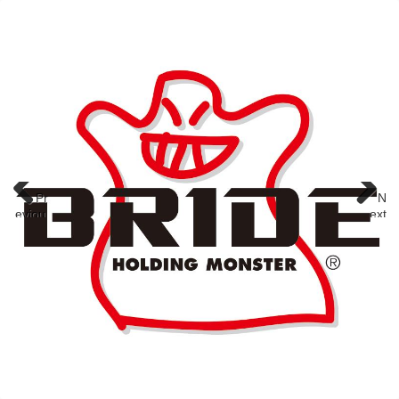
Pr
N
eviou
ext
s