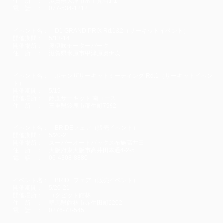
住 所 ： 滋賀県大津市富士見台1-1
電 話 ： 077-534-1212
イベント名： D1 GRAND PRIX Rd.1&2（サーキットイベント）
開催期間： 5/13-14
開催場所： 奥伊吹モーターパーク
住 所 ： 滋賀県米原市甲津原奥伊吹
イベント名： ポテンザサーキットミーティング Rd.1（サーキットイベン
ト）
開催期間： 5/19
開催場所： 鈴鹿サーキット 南コース
住 所 ： 三重県鈴鹿市稲生町7992
イベント名： BRIDEフェア（販売イベント）
開催期間： 5/20-21
開催場所： スーパーオートバックス布施高井田
住 所 ： 大阪府東大阪市高井田本通4-2-5
電 話 ： 06-4308-8880
イベント名： BRIDEフェア（販売イベント）
開催期間： 5/20-21
開催場所： コクピット館林
住 所 ： 群馬県館林市赤生田町2202
電 話 ： 0276-73-5451