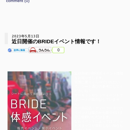
comment (0)
2023年5月13日
近日開催のBRIDEイベント情報です！
0
近日開催のBRIDEイベント情報
をお知らせします。
実際に座りくらべていただい
て、シート選びの参考にしてく
ださいね！
サーキットやショーイベントで
はシートの販売はしていませ
ん。
カー用品店・ディーラー等での
イベントは販売から取り付けま
でご依頼いただけます。
なおイベントによってはブリッ
ドスタッフが常駐しない場合も