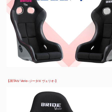
【ZETAⅣ Verio -ジータⅣ ヴェリオ-】