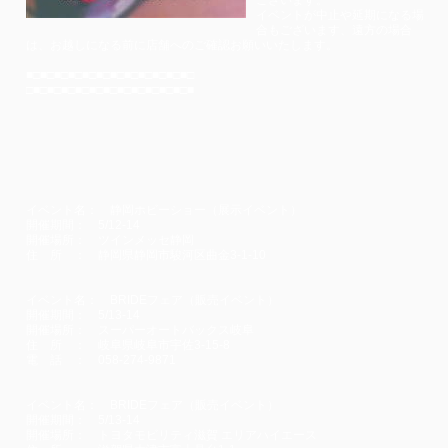
ございます。
イベントが中止や延期になる場
合もございます、遠方の場合
は、お越しになる前に店舗へのご確認お願いいたします。
■□■□■□■□■□■□■□■□■□■□■□■□
□■□■□■□■□■□■□■□■□■□■□■□■
イベント名： 静岡ホビーショー（展示イベント）
開催期間： 5/12-14
開催場所： ツインメッセ静岡
住 所 ： 静岡県静岡市駿河区曲金3-1-10
イベント名： BRIDEフェア（販売イベント）
開催期間： 5/13-14
開催場所： スーパーオートバックス岐阜
住 所 ： 岐阜県岐阜市宇佐3-15-8
電 話 ： 058-274-9871
イベント名： BRIDEフェア（販売イベント）
開催期間： 5/13-14
開催場所： トヨタモビリティ滋賀 エリアハイエース