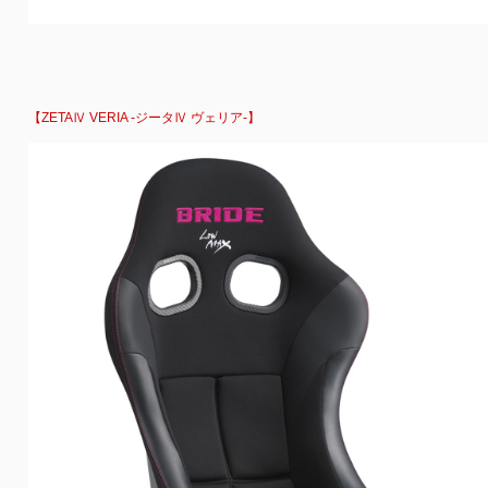
【ZETAⅣ VERIA -ジータⅣ ヴェリア-】