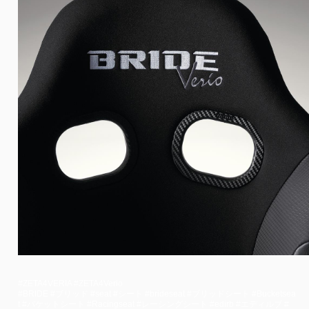
#ZETA4VERIA #ZETA4Verio
#BRIDE #ブリッド #seat #シート #brideseat #ブリッドシート #Bucketsea
t #バケットシート #Racingseat #レーシングシート #edirb #エディルブ #