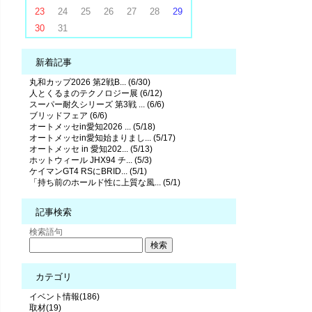
23
24
25
26
27
28
29
30
31
新着記事
丸和カップ2026 第2戦B... (6/30)
人とくるまのテクノロジー展 (6/12)
スーパー耐久シリーズ 第3戦 ... (6/6)
ブリッドフェア (6/6)
オートメッセin愛知2026 ... (5/18)
オートメッセin愛知始まりまし... (5/17)
オートメッセ in 愛知202... (5/13)
ホットウィール JHX94 チ... (5/3)
ケイマンGT4 RSにBRID... (5/1)
「持ち前のホールド性に上質な風... (5/1)
記事検索
検索語句
カテゴリ
イベント情報(186)
取材(19)