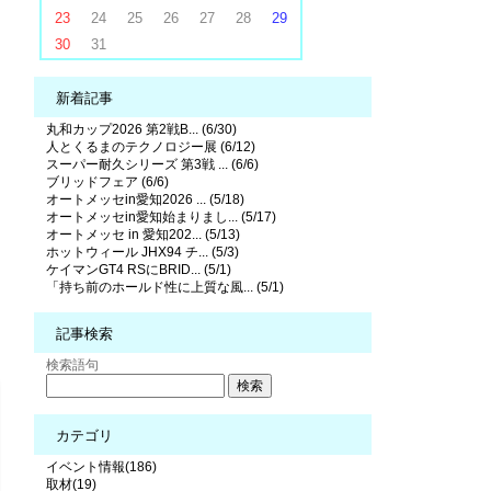
23
24
25
26
27
28
29
30
31
新着記事
丸和カップ2026 第2戦B... (6/30)
人とくるまのテクノロジー展 (6/12)
スーパー耐久シリーズ 第3戦 ... (6/6)
ブリッドフェア (6/6)
オートメッセin愛知2026 ... (5/18)
オートメッセin愛知始まりまし... (5/17)
オートメッセ in 愛知202... (5/13)
ホットウィール JHX94 チ... (5/3)
ケイマンGT4 RSにBRID... (5/1)
「持ち前のホールド性に上質な風... (5/1)
記事検索
検索語句
カテゴリ
イベント情報(186)
取材(19)