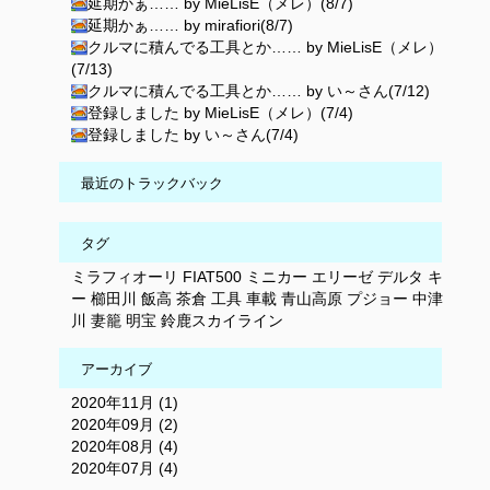
延期かぁ…… by MieLisE（メレ）(8/7)
延期かぁ…… by mirafiori(8/7)
クルマに積んでる工具とか…… by MieLisE（メレ）
(7/13)
クルマに積んでる工具とか…… by い～さん(7/12)
登録しました by MieLisE（メレ）(7/4)
登録しました by い～さん(7/4)
最近のトラックバック
タグ
ミラフィオーリ
FIAT500
ミニカー
エリーゼ
デルタ
キ
ー
櫛田川
飯高
茶倉
工具
車載
青山高原
プジョー
中津
川
妻籠
明宝
鈴鹿スカイライン
アーカイブ
2020年11月 (1)
2020年09月 (2)
2020年08月 (4)
2020年07月 (4)