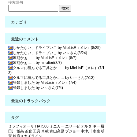
検索語句
カテゴリ
最近のコメント
しかたない、ドライブいこ by MieLisE（メレ）(8/25)
しかたない、ドライブいこ by い～さん(8/24)
延期かぁ…… by MieLisE（メレ）(8/7)
延期かぁ…… by mirafiori(8/7)
クルマに積んでる工具とか…… by MieLisE（メレ）(7/1
3)
クルマに積んでる工具とか…… by い～さん(7/12)
登録しました by MieLisE（メレ）(7/4)
登録しました by い～さん(7/4)
最近のトラックバック
タグ
ミラフィオーリ
FIAT500
ミニカー
エリーゼ
デルタ
キー
櫛
田川
飯高
茶倉
工具
車載
青山高原
プジョー
中津川
妻籠
明
宝
鈴鹿スカイライン