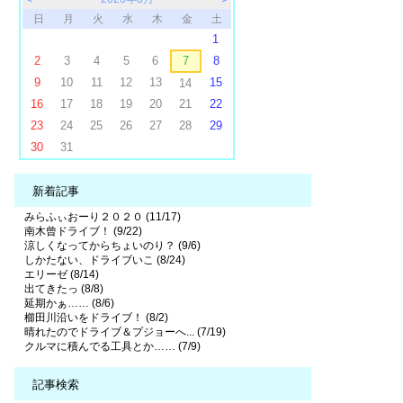
日
月
火
水
木
金
土
1
2
3
4
5
6
7
8
9
10
11
12
13
15
14
16
17
18
19
20
21
22
23
24
25
26
27
28
29
30
31
新着記事
みらふぃおーり２０２０ (11/17)
南木曾ドライブ！ (9/22)
涼しくなってからちょいのり？ (9/6)
しかたない、ドライブいこ (8/24)
エリーゼ (8/14)
出てきたっ (8/8)
延期かぁ…… (8/6)
櫛田川沿いをドライブ！ (8/2)
晴れたのでドライブ＆プジョーへ... (7/19)
クルマに積んでる工具とか…… (7/9)
記事検索