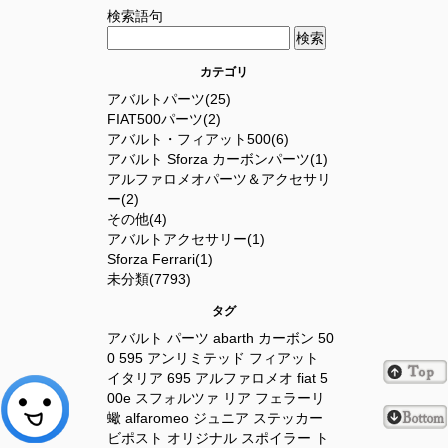
検索語句
カテゴリ
アバルトパーツ(25)
FIAT500パーツ(2)
アバルト・フィアット500(6)
アバルト Sforza カーボンパーツ(1)
アルファロメオパーツ＆アクセサリ
ー(2)
その他(4)
アバルトアクセサリー(1)
Sforza Ferrari(1)
未分類(7793)
タグ
アバルト
パーツ
abarth
カーボン
50
0
595
アンリミテッド
フィアット
イタリア
695
アルファロメオ
fiat
5
00e
スフォルツァ
リア
フェラーリ
蠍
alfaromeo
ジュニア
ステッカー
ビポスト
オリジナル
スポイラー
ト