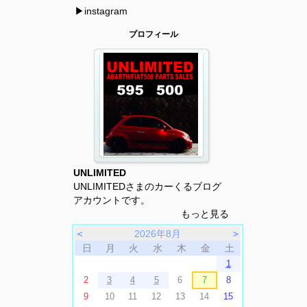
▶instagram
プロフィール
UNLIMITED
UNLIMITEDさまのカーくるブログ
アカウントです。
もっと見る
＜
2026年8月
＞
日
月
火
水
木
金
土
1
2
3
4
5
6
7
8
9
10
11
12
13
14
15