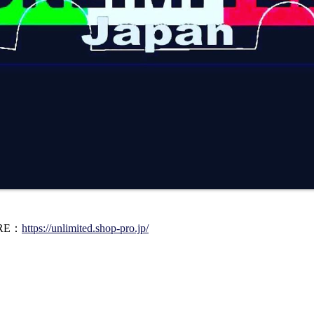
ORE：
https://unlimited.shop-pro.jp/