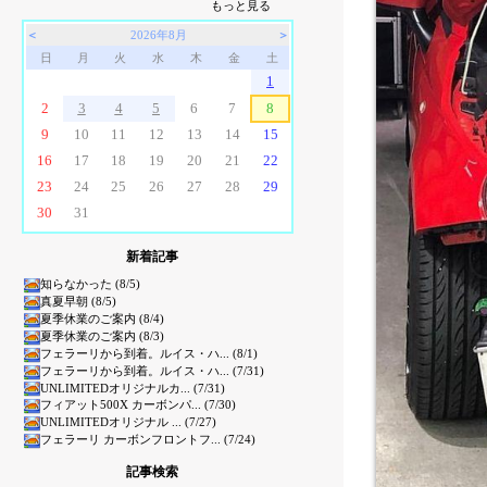
もっと見る
＜
2026年8月
＞
日
月
火
水
木
金
土
1
2
3
4
5
6
7
8
9
10
11
12
13
14
15
16
17
18
19
20
21
22
23
24
25
26
27
28
29
30
31
新着記事
知らなかった (8/5)
真夏早朝 (8/5)
夏季休業のご案内 (8/4)
夏季休業のご案内 (8/3)
フェラーリから到着。ルイス・ハ... (8/1)
フェラーリから到着。ルイス・ハ... (7/31)
UNLIMITEDオリジナルカ... (7/31)
フィアット500X カーボンパ... (7/30)
UNLIMITEDオリジナル ... (7/27)
フェラーリ カーボンフロントフ... (7/24)
記事検索