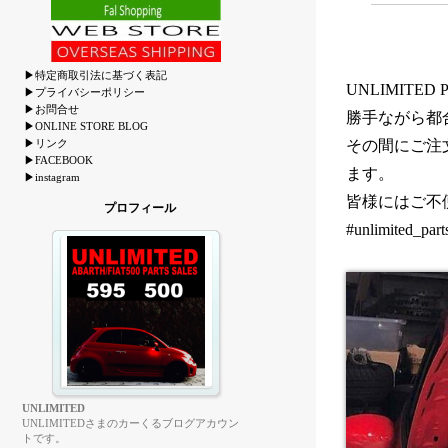
▶特定商取引法に基づく表記
UNLIMITED 
▶プライバシーポリシー
▶お問合せ
勝手ながら都
▶ONLINE STORE BLOG
▶リンク
その間にご注
▶FACEBOOK
ます。
▶instagram
皆様にはご不
プロフィール
#unlimited_part
UNLIMITED
UNLIMITEDさまのカーくるブログアカウン
トです。