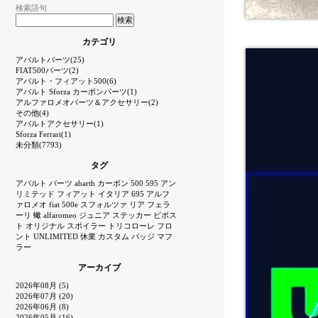
検索語句
カテゴリ
アバルトパーツ(25)
FIAT500パーツ(2)
アバルト・フィアット500(6)
アバルト Sforza カーボンパーツ(1)
アルファロメオパーツ＆アクセサリー(2)
その他(4)
アバルトアクセサリー(1)
Sforza Ferrari(1)
未分類(7793)
タグ
アバルト
パーツ
abarth
カーボン
500
595
アン
リミテッド
フィアット
イタリア
695
アルフ
ァロメオ
fiat
500e
スフォルツァ
リア
フェラ
ーリ
蠍
alfaromeo
ジュニア
ステッカー
ビポス
ト
オリジナル
スポイラー
トリコローレ
フロ
ント
UNLIMITED
休業
カスタム
バッジ
マフ
ラー
アーカイブ
2026年08月 (5)
2026年07月 (20)
2026年06月 (8)
2026年05月 (16)