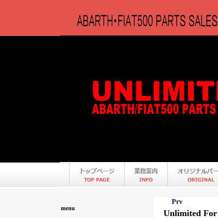
Prv
menu
Unlimited For