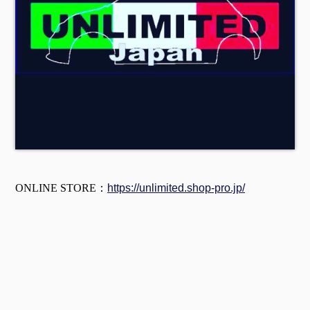
ONLINE STORE：
https://unlimited.shop-pro.jp/