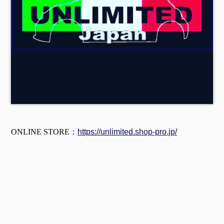
ONLINE STORE：
https://unlimited.shop-pro.jp/