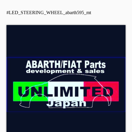
#LED_STEERING_WHEEL_abarth595_mt