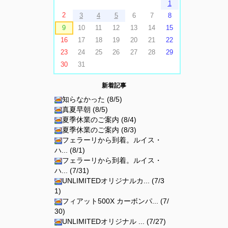
1
2
3
4
5
6
7
8
9
10
11
12
13
14
15
16
17
18
19
20
21
22
23
24
25
26
27
28
29
30
31
新着記事
知らなかった (8/5)
真夏早朝 (8/5)
夏季休業のご案内 (8/4)
夏季休業のご案内 (8/3)
フェラーリから到着。ルイス・
ハ... (8/1)
フェラーリから到着。ルイス・
ハ... (7/31)
UNLIMITEDオリジナルカ... (7/3
1)
フィアット500X カーボンパ... (7/
30)
UNLIMITEDオリジナル ... (7/27)