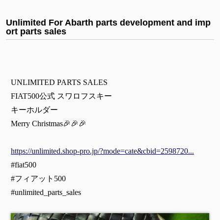
Unlimited For Abarth parts development and imp
ort parts sales
UNLIMITED PARTS SALES
FIAT500公式 スワロフスキー
キーホルダー
Merry Christmas🎉🎉🎉
https://unlimited.shop-pro.jp/?mode=cate&cbid=2598720...
#fiat500
#フィアット500
#unlimited_parts_sales