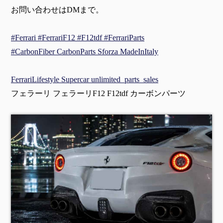
お問い合わせはDMまで。
#Ferrari #FerrariF12 #F12tdf #FerrariParts
#CarbonFiber CarbonParts Sforza MadeInItaly
FerrariLifestyle Supercar unlimited_parts_sales
フェラーリ フェラーリF12 F12tdf カーボンパーツ