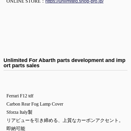
ONLINE STORE：
https://unlimited.shop-pro.jp/
Unlimited For Abarth parts development and imp
ort parts sales
Ferrari F12 tdf
Carbon Rear Fog Lamp Cover
Sforza Italy製
リアビューを引き締める、上質なカーボンアクセント。
即納可能