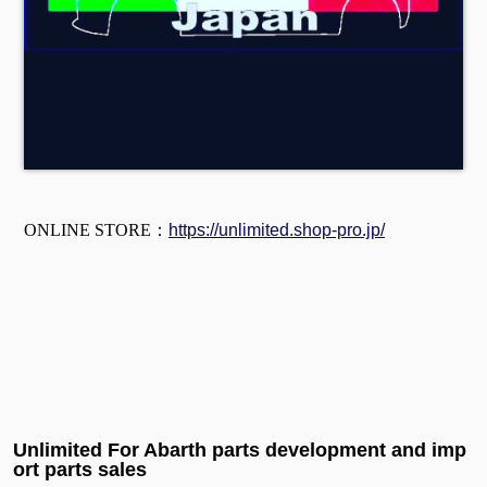
ONLINE STORE：
https://unlimited.shop-pro.jp/
Unlimited For Abarth parts development and imp
ort parts sales