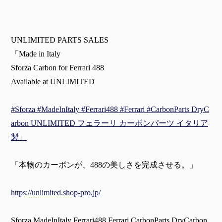
UNLIMITED PARTS SALES
「Made in Italy
Sforza Carbon for Ferrari 488
Available at UNLIMITED
#Sforza #MadeInItaly #Ferrari488 #Ferrari #CarbonParts DryC
arbon UNLIMITED フェラーリ カーボンパーツ イタリア
製」
「本物のカーボンが、488の美しさを完成させる。」
https://unlimited.shop-pro.jp/
Sforza MadeInItaly Ferrari488 Ferrari CarbonParts DryCarbon