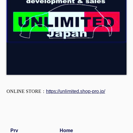
ONLINE STORE：
https://unlimited.shop-pro.jp/
Prv
Home