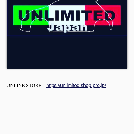
ONLINE STORE：
https://unlimited.shop-pro.jp/