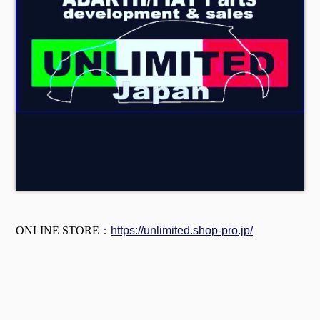
ONLINE STORE：
https://unlimited.shop-pro.jp/