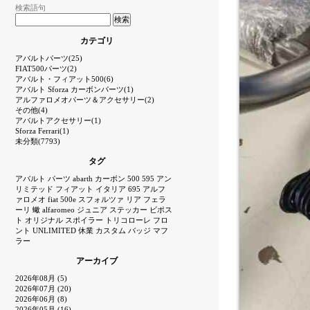
検索語句
カテゴリ
アバルトパーツ(25)
FIAT500パーツ(2)
アバルト・フィアット500(6)
アバルト Sforza カーボンパーツ(1)
アルファロメオパーツ＆アクセサリー(2)
その他(4)
アバルトアクセサリー(1)
Sforza Ferrari(1)
未分類(7793)
タグ
アバルト
パーツ
abarth
カーボン
500
595
アン
リミテッド
フィアット
イタリア
695
アルフ
ァロメオ
fiat
500e
スフォルツァ
リア
フェラ
ーリ
蠍
alfaromeo
ジュニア
ステッカー
ビポス
ト
オリジナル
スポイラー
トリコローレ
フロ
ント
UNLIMITED
休業
カスタム
バッジ
マフ
ラー
アーカイブ
2026年08月 (5)
2026年07月 (20)
2026年06月 (8)
2026年05月 (16)