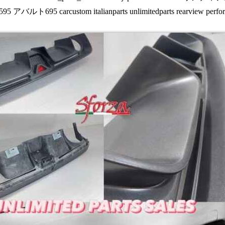
 アバルト695 carcustom italianparts unlimitedparts rearview perfor