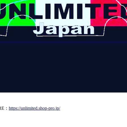
ORE：
https://unlimited.shop-pro.jp/