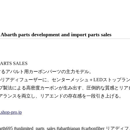
 Abarth parts development and import parts sales
PARTS SALES
展開するアバルト用カーボンパーツの主力モデル。
ルのリアディフューザーに、センターメッシュ＋LEDストップラ
ブ製法による高密度カーボンが生み出す、圧倒的な質感とリア
アランスを両立し、リアエンドの存在感を一段引き上げる。
d.shop-pro.jp
abarth695 #unlimited_parts_sales #abarthjapan #carbonfi