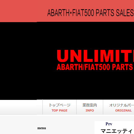
Prv
menu
マニエッティ マ