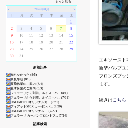
もっと見る
＜
2026年8月
＞
日
月
火
水
木
金
土
1
2
3
4
5
6
7
8
9
10
11
12
13
14
15
16
17
18
19
20
21
22
23
24
25
26
27
28
29
30
31
エキゾースト
新着記事
新型バルブユ
知らなかった (8/5)
ブロンズブッ
真夏早朝 (8/5)
ます。
夏季休業のご案内 (8/4)
夏季休業のご案内 (8/3)
フェラーリから到着。ルイス・ハ... (8/1)
フェラーリから到着。ルイス・ハ... (7/31)
続きは
こちら
UNLIMITEDオリジナルカ... (7/31)
フィアット500X カーボンパ... (7/30)
UNLIMITEDオリジナル ... (7/27)
フェラーリ カーボンフロントフ... (7/24)
記事検索