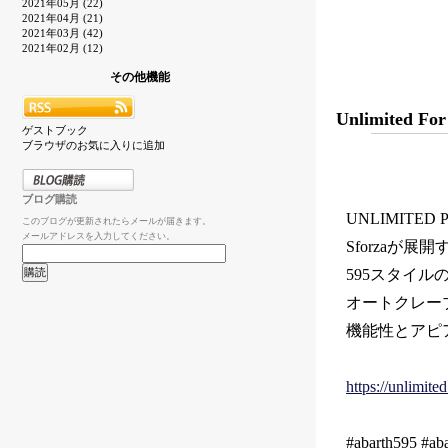
2021年05月 (22)
2021年04月 (21)
2021年03月 (42)
2021年02月 (12)
その他機能
Unlimited For
ゲストブック
ブラウザのお気に入りに追加
ブログ購読
UNLIMITED 
このブログが更新されたらメールが届きます。
メールアドレスを入力してください。
Sforzaが
595スタイ
オートクレー
機能性とアピ
https://unlimite
#abarth595 #