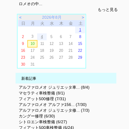
ロメオの中...
もっと見る
＜
2026年8月
＞
日
月
火
水
木
金
土
1
3
2
4
5
6
7
8
9
10
11
12
13
14
15
16
17
18
19
20
21
22
23
24
25
26
27
28
29
30
31
新着記事
アルファロメオ ジュリエッタ車... (8/4)
マセラティ車検整備 (8/1)
フィアット500修理 (7/31)
アルファロメオ アルファ156... (7/30)
アルファロメオ ジュリエッタ修... (7/3)
カングー修理 (6/30)
シトロエン車検整備 (6/27)
フィアット500車検整備 (6/24)