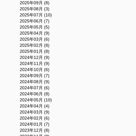
2025年09月 (8)
2025年08月 (3)
2025年07月 (10)
2025年06月 (7)
2025年05月 (5)
2025年04月 (9)
2025年03月 (6)
2025年02月 (8)
2025年01月 (8)
2024年12月 (9)
2024年11月 (9)
2024年10月 (6)
2024年09月 (7)
2024年08月 (9)
2024年07月 (6)
2024年06月 (8)
2024年05月 (10)
2024年04月 (4)
2024年03月 (9)
2024年02月 (6)
2024年01月 (7)
2023年12月 (8)