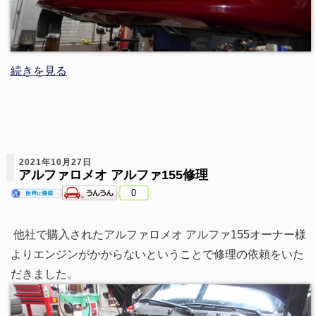
続きを見る
2021年10月27日
アルファロメオ アルファ155修理
0
他社で購入されたアルファロメオ アルファ155オーナー様
よりエンジンがかからないということで修理の依頼をいた
だきました。