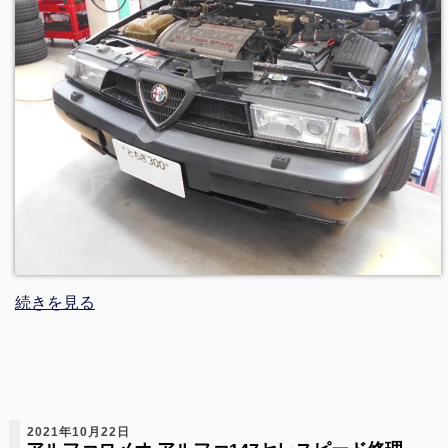
続きを見る
2021年10月22日