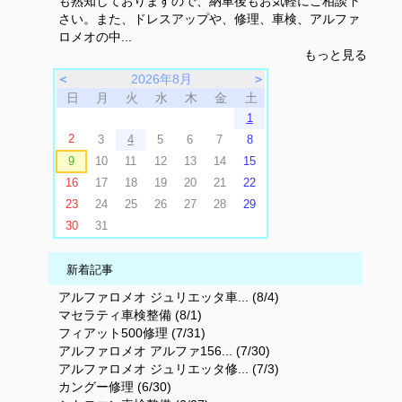
も熟知しておりますので、納車後もお気軽にご相談下
さい。また、ドレスアップや、修理、車検、アルファ
ロメオの中...
もっと見る
＜
2026年8月
＞
日
月
火
水
木
金
土
1
2
3
4
5
6
7
8
9
10
11
12
13
14
15
16
17
18
19
20
21
22
23
24
25
26
27
28
29
30
31
新着記事
アルファロメオ ジュリエッタ車... (8/4)
マセラティ車検整備 (8/1)
フィアット500修理 (7/31)
アルファロメオ アルファ156... (7/30)
アルファロメオ ジュリエッタ修... (7/3)
カングー修理 (6/30)