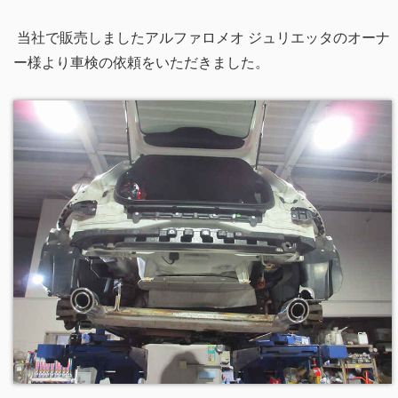
当社で販売しましたアルファロメオ ジュリエッタのオーナ
ー様より車検の依頼をいただきました。