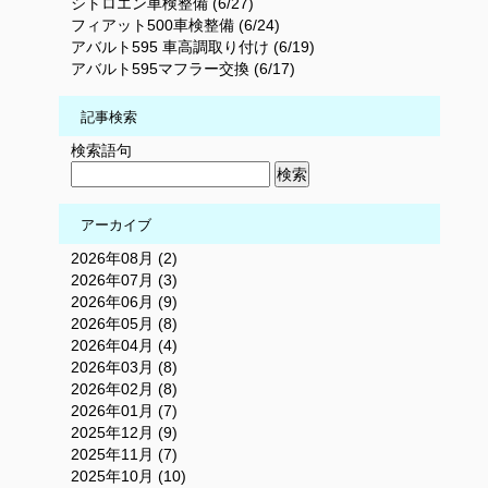
シトロエン車検整備 (6/27)
フィアット500車検整備 (6/24)
アバルト595 車高調取り付け (6/19)
アバルト595マフラー交換 (6/17)
記事検索
検索語句
アーカイブ
2026年08月 (2)
2026年07月 (3)
2026年06月 (9)
2026年05月 (8)
2026年04月 (4)
2026年03月 (8)
2026年02月 (8)
2026年01月 (7)
2025年12月 (9)
2025年11月 (7)
2025年10月 (10)