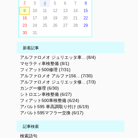
2
3
4
5
6
7
8
9
10
11
12
13
14
15
16
17
18
19
20
21
22
23
24
25
26
27
28
29
30
31
新着記事
アルファロメオ ジュリエッタ車... (8/4)
マセラティ車検整備 (8/1)
フィアット500修理 (7/31)
アルファロメオ アルファ156... (7/30)
アルファロメオ ジュリエッタ修... (7/3)
カングー修理 (6/30)
シトロエン車検整備 (6/27)
フィアット500車検整備 (6/24)
アバルト595 車高調取り付け (6/19)
アバルト595マフラー交換 (6/17)
記事検索
検索語句