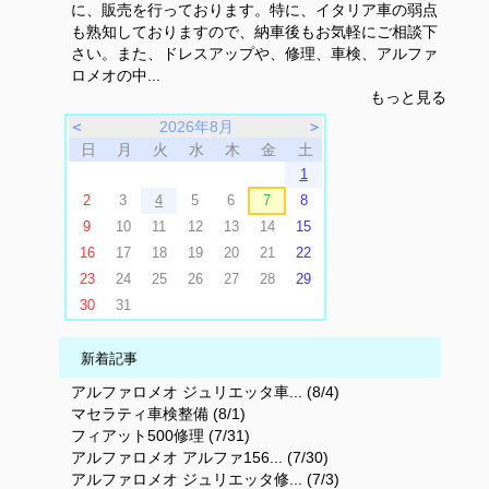
に、販売を行っております。特に、イタリア車の弱点
も熟知しておりますので、納車後もお気軽にご相談下
さい。また、ドレスアップや、修理、車検、アルファ
ロメオの中...
もっと見る
＜
2026年8月
＞
日
月
火
水
木
金
土
1
2
3
4
5
6
7
8
9
10
11
12
13
14
15
16
17
18
19
20
21
22
23
24
25
26
27
28
29
30
31
新着記事
アルファロメオ ジュリエッタ車... (8/4)
マセラティ車検整備 (8/1)
フィアット500修理 (7/31)
アルファロメオ アルファ156... (7/30)
アルファロメオ ジュリエッタ修... (7/3)