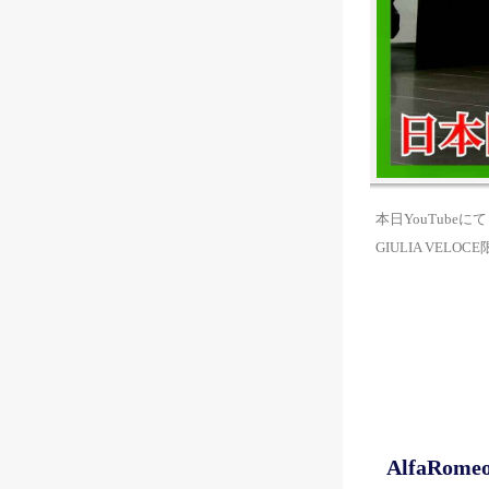
本日YouTubeにて
GIULIA VELOC
AlfaRom