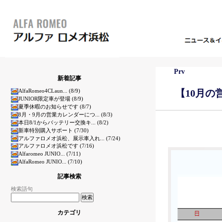
Prv
新着記事
AlfaRomeo4CLaun... (8/9)
【10月
JUNIOR限定車が登場 (8/9)
夏季休暇のお知らせです (8/7)
8月・9月の営業カレンダーにつ... (8/3)
本日8/1からバッテリー交換キ... (8/2)
新車特別購入サポート (7/30)
アルファロメオ浜松、展示車入れ... (7/24)
アルファロメオ浜松です (7/16)
Alfaromeo JUNIO... (7/11)
AlfaRomeo JUNIO... (7/10)
記事検索
検索語句
カテゴリ