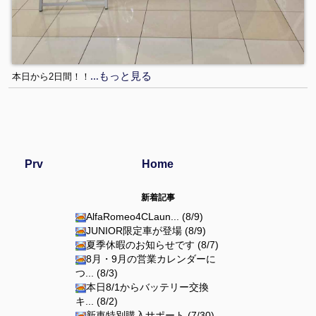
…もっと見る
本日から2日間！！
Prv
Home
新着記事
AlfaRomeo4CLaun... (8/9)
JUNIOR限定車が登場 (8/9)
夏季休暇のお知らせです (8/7)
8月・9月の営業カレンダーに
つ... (8/3)
本日8/1からバッテリー交換
キ... (8/2)
新車特別購入サポート (7/30)