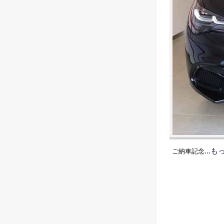
…も
ご納車記念