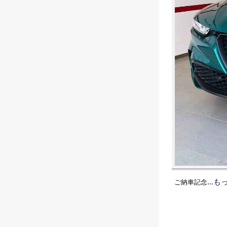
…も
ご納車記念