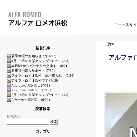
Prv
新着記事
夏季休暇のお知らせです (8/7)
アルファ
8月・9月の営業カレンダーにつ... (8/3)
本日8/1からバッテリー交換キ... (8/2)
新車特別購入サポート (7/30)
アルファロメオ浜松、展示車入れ... (7/24)
アルファロメオ浜松です (7/16)
Alfaromeo JUNIO... (7/11)
AlfaRomeo JUNIO... (7/10)
7月・8月の営業カレンダーにつ... (7/5)
Alfaromeo JUNIO... (6/30)
記事検索
検索語句
カテゴリ