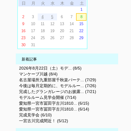
日
月
火
水
木
金
土
1
2
3
4
5
6
7
8
9
10
11
12
13
14
15
16
17
18
19
20
21
22
23
24
25
26
27
28
29
30
31
新着記事
2026年8月22日（土）モデ... (8/5)
マンケーブ川越 (8/4)
名古屋場所九重部屋千秋楽パーテ... (7/29)
今後は毎月定期的に、モデルルー... (7/26)
完成したグランガレージのお披露... (7/21)
モデルルーム見学会開催 (7/14)
愛知県一宮市冨田字古川1810... (6/15)
愛知県一宮市冨田字古川1810... (6/14)
完成見学会 (6/10)
一宮古川完成間近！ (5/12)