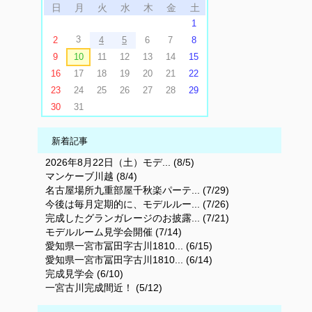
日
月
火
水
木
金
土
1
3
2
4
5
6
7
8
9
10
11
12
13
14
15
16
17
18
19
20
21
22
23
24
25
26
27
28
29
30
31
新着記事
2026年8月22日（土）モデ... (8/5)
マンケーブ川越 (8/4)
名古屋場所九重部屋千秋楽パーテ... (7/29)
今後は毎月定期的に、モデルルー... (7/26)
完成したグランガレージのお披露... (7/21)
モデルルーム見学会開催 (7/14)
愛知県一宮市冨田字古川1810... (6/15)
愛知県一宮市冨田字古川1810... (6/14)
完成見学会 (6/10)
一宮古川完成間近！ (5/12)