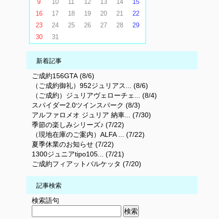
9
10
11
12
13
14
15
16
17
18
19
20
21
22
23
24
25
26
27
28
29
30
31
新着記事
ご成約156GTA (8/6)
（ご成約御礼）952ジュリアス... (8/6)
（ご成約）ジュリアヴェローチェ... (8/4)
スパイダー2.0ツインスパーク (8/3)
アルファロメオ ジュリア 納車... (7/30)
季節の楽しみシリーズ♪ (7/22)
（現地在庫のご案内）ALFA ... (7/22)
夏季休業のお知らせ (7/22)
1300ジュニアtipo105... (7/21)
ご成約フィアットバルケッタ (7/20)
記事検索
検索語句