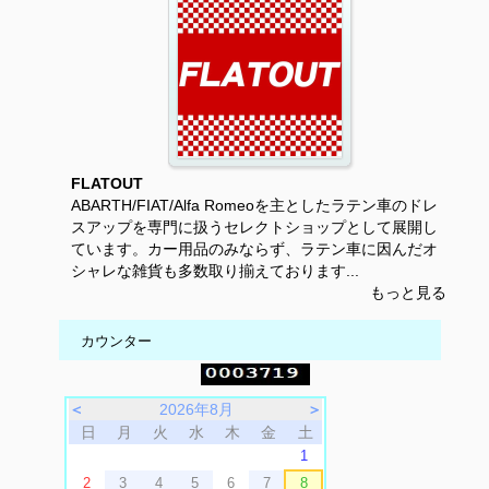
FLATOUT
ABARTH/FIAT/Alfa Romeoを主としたラテン車のドレ
スアップを専門に扱うセレクトショップとして展開し
ています。カー用品のみならず、ラテン車に因んだオ
シャレな雑貨も多数取り揃えております...
もっと見る
カウンター
＜
2026年8月
＞
日
月
火
水
木
金
土
1
2
3
4
5
6
7
8