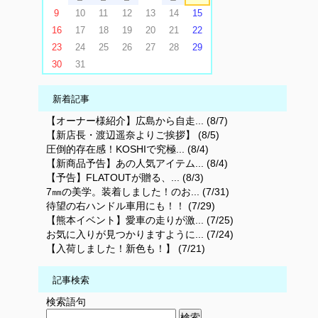
9
10
11
12
13
14
15
16
17
18
19
20
21
22
23
24
25
26
27
28
29
30
31
新着記事
【オーナー様紹介】広島から自走... (8/7)
【新店長・渡辺遥奈よりご挨拶】 (8/5)
圧倒的存在感！KOSHIで究極... (8/4)
【新商品予告】あの人気アイテム... (8/4)
【予告】FLATOUTが贈る、... (8/3)
7㎜の美学。装着しました！のお... (7/31)
待望の右ハンドル車用にも！！ (7/29)
【熊本イベント】愛車の走りが激... (7/25)
お気に入りが見つかりますように... (7/24)
【入荷しました！新色も！】 (7/21)
記事検索
検索語句