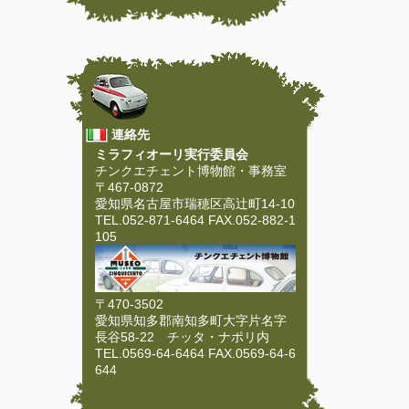
連絡先
ミラフィオーリ実行委員会
チンクエチェント博物館・事務室
〒467-0872
愛知県名古屋市瑞穂区高辻町14-10
TEL.052-871-6464 FAX.052-882-1
105
〒470-3502
愛知県知多郡南知多町大字片名字
長谷58-22 チッタ・ナポリ内
TEL.0569-64-6464 FAX.0569-64-6
644