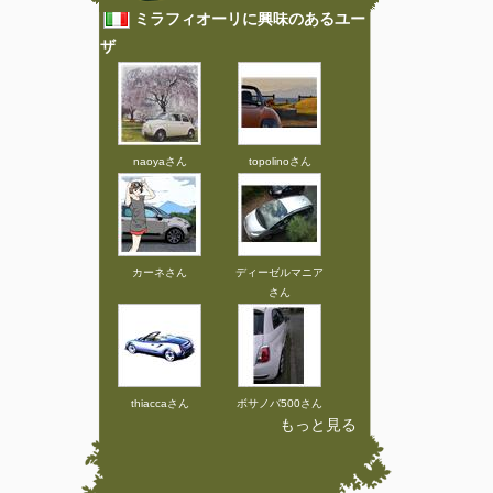
ミラフィオーリに興味のあるユー
ザ
naoyaさん
topolinoさん
カーネさん
ディーゼルマニア
さん
thiaccaさん
ボサノバ500さん
もっと見る