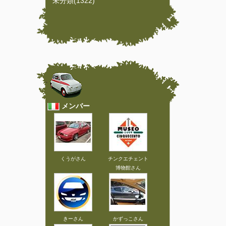
未分類(1322)
メンバー
くうがさん
チンクエチェント
博物館さん
きーさん
かずっこさん