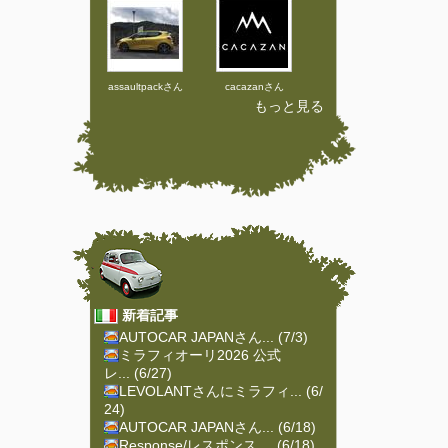
assaultpackさん
cacazanさん
もっと見る
新着記事
AUTOCAR JAPANさん... (7/3)
ミラフィオーリ2026 公式
レ... (6/27)
LEVOLANTさんにミラフィ... (6/
24)
AUTOCAR JAPANさん... (6/18)
Response/レスポンス ... (6/18)