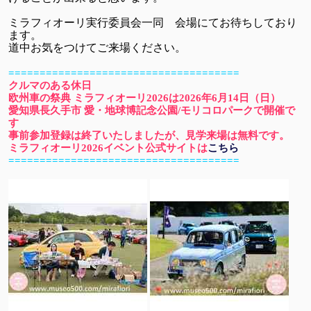
ミラフィオーリ実行委員会一同 会場にてお待ちしており
ます。
道中お気をつけてご来場ください。
=
=
=
=
=
=
=
=
=
=
=
=
=
=
=
=
=
=
=
=
=
=
=
=
=
=
=
=
=
=
=
=
=
=
=
=
=
クルマのある休日
欧州車の祭典 ミラフィオーリ2026は2026年6月14日（日）
愛知県長久手市 愛・地球博記念公園/モリコロパークで開催で
す
事前参加登録は終了いたしましたが、見学来場は無料です。
ミラフィオーリ2026イベント公式サイトは
こちら
========================
=
=
=
=
=
=
=
=
=
===
=