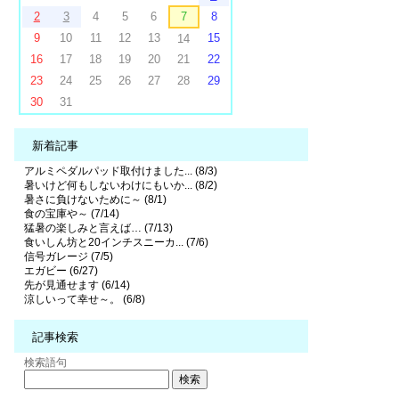
2
3
4
5
6
7
8
9
10
11
12
13
15
14
16
17
18
19
20
21
22
23
24
25
26
27
28
29
30
31
新着記事
アルミペダルパッド取付けました... (8/3)
暑いけど何もしないわけにもいか... (8/2)
暑さに負けないために～ (8/1)
食の宝庫や～ (7/14)
猛暑の楽しみと言えば… (7/13)
食いしん坊と20インチスニーカ... (7/6)
信号ガレージ (7/5)
エガビー (6/27)
先が見通せます (6/14)
涼しいって幸せ～。 (6/8)
記事検索
検索語句