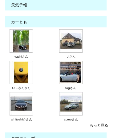
天気予報
カーとも
yachiさん
Ｊさん
い～さんさん
togさん
☆hitoshi☆さん
aceroさん
もっと見る