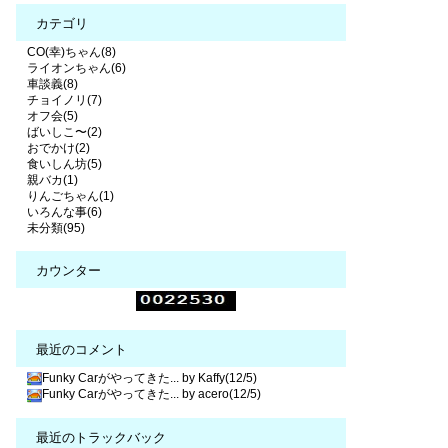
カテゴリ
CO(幸)ちゃん(8)
ライオンちゃん(6)
車談義(8)
チョイノリ(7)
オフ会(5)
ばいしこ〜(2)
おでかけ(2)
食いしん坊(5)
親バカ(1)
りんごちゃん(1)
いろんな事(6)
未分類(95)
カウンター
最近のコメント
Funky Carがやってきた... by Kaffy(12/5)
Funky Carがやってきた... by acero(12/5)
最近のトラックバック