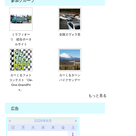
参加グループ
ミラフィオー
全国ヌヴォラ党
リ 総合ポータ
ルサイト
カーくるフォト
カーくるターン
コンテスト「Cle-
パイクサンデー
One-GrandPri
x」
もっと見る
広告
＜
2026年8月
＞
日
月
火
水
木
金
土
1