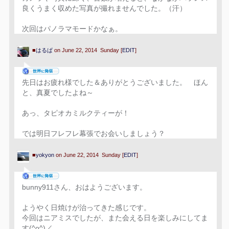
良くうまく収めた写真が撮れませんでした。（汗）
次回はパノラマモードかなぁ。
■
はるぱ
on June 22, 2014 Sunday [
EDIT
]
先日はお疲れ様でした＆ありがとうございました。 ほん
と、真夏でしたよね～
あっ、タピオカミルクティーが！
では明日フレフレ幕張でお会いしましょう？
■
yokyon
on June 22, 2014 Sunday [
EDIT
]
bunny911さん、おはようございます。
ようやく日焼けが治ってきた感じです。
今回はニアミスでしたが、また会える日を楽しみにしてま
す(^o^)／