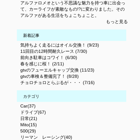
アルファロメオという不思議な魅力を持つ車に出会っ
て、カーライフが素敵なもの!?に変わりました。その
アルファがある生活をちょこちょこと。
もっと見る
新着記事
気持ちよく走るにはオイル交換！ (9/23)
11回目の12時間耐久レース (7/30)
前向き駐車はコワイ！ (6/30)
春を感じに桜！ (2/11)
gtvのフューエルキャップ交換 (11/23)
gtvの車検＆整備完了！ (8/28)
チョロチョロとらぶるが・・・ (7/16)
カテゴリ
Car(37)
ドライブ(67)
日常(21)
Mito(15)
500(29)
リーマン レーシング(40)