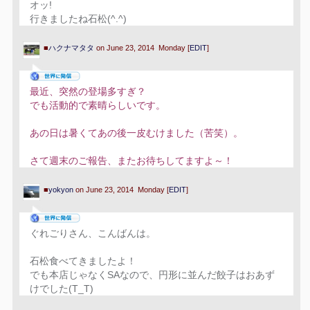
オッ!
行きましたね石松(^.^)
■
ハクナマタタ
on June 23, 2014 Monday [
EDIT
]
最近、突然の登場多すぎ？
でも活動的で素晴らしいです。
あの日は暑くてあの後一皮むけました（苦笑）。
さて週末のご報告、またお待ちしてますよ～！
■
yokyon
on June 23, 2014 Monday [
EDIT
]
ぐれごりさん、こんばんは。
石松食べてきましたよ！
でも本店じゃなくSAなので、円形に並んだ餃子はおあず
けでした(T_T)