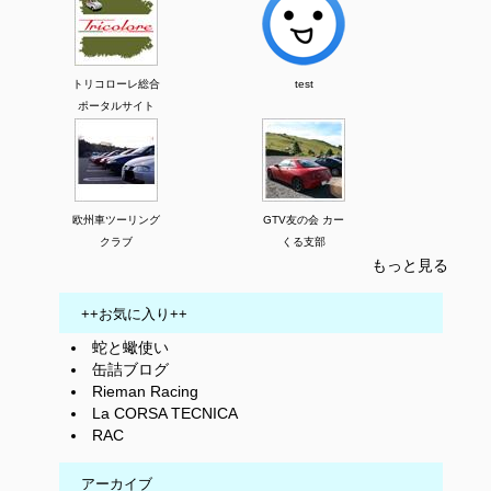
トリコローレ総合
test
ポータルサイト
欧州車ツーリング
GTV友の会 カー
クラブ
くる支部
もっと見る
++お気に入り++
蛇と蠍使い
缶詰ブログ
Rieman Racing
La CORSA TECNICA
RAC
アーカイブ