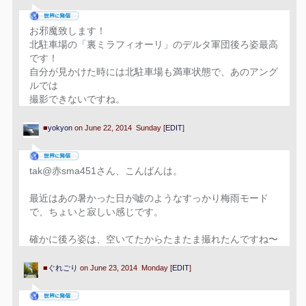
お邪魔致します！
北駐車場の「裏ミラフィオーリ」のデルタ軍団後ろ姿最高
です！
自分が見かけた時には北駐車場も満車状態で、あのアング
ルでは
撮影できないですね。
■
yokyon
on June 22, 2014 Sunday [
EDIT
]
tak@赤sma451さん、こんばんは。
最近はあの暑かった日が嘘のようなすっかり梅雨モード
で、ちょいと寂しい感じです。
確かに後ろ姿は、空いてたからたまたま撮れたんですね〜
■
ぐれごり
on June 23, 2014 Monday [
EDIT
]