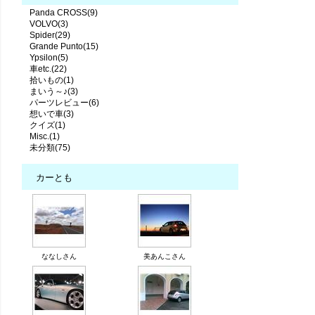
Panda CROSS(9)
VOLVO(3)
Spider(29)
Grande Punto(15)
Ypsilon(5)
車etc.(22)
拾いもの(1)
まいう～♪(3)
パーツレビュー(6)
想いで車(3)
クイズ(1)
Misc.(1)
未分類(75)
カーとも
ななしさん
美あんこさん