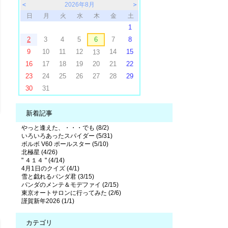
＜
2026年8月
＞
日
月
火
水
木
金
土
1
2
3
4
5
6
7
8
9
10
11
12
14
15
13
16
17
18
19
20
21
22
23
24
25
26
27
28
29
30
31
新着記事
やっと逢えた、・・・でも (8/2)
いろいろあったスパイダー (5/31)
ボルボ V60 ポールスター (5/10)
北極星 (4/26)
" ４１４ " (4/14)
4月1日のクイズ (4/1)
雪と戯れるパンダ君 (3/15)
パンダのメンテ＆モデファイ (2/15)
東京オートサロンに行ってみた (2/6)
謹賀新年2026 (1/1)
カテゴリ