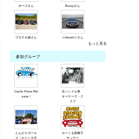
ボーズさん
Buzzyさん
プロテオ娘さん
☆hitoshi☆さん
もっと見る
参加グループ
Carcle Press Rel
左ハンドル車
ease !
オーナーズ・ク
ラブ
とんがりガール
カーくる新舞子
ズ（カーくる支
サンデー