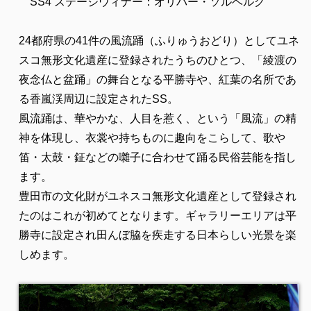
SS4 ステージウィナー：オリバー・ソルベルグ
24都府県の41件の風流踊（ふりゅうおどり）としてユネ
スコ無形文化遺産に登録されたうちのひとつ、「綾渡の
夜念仏と盆踊」の舞台となる平勝寺や、紅葉の名所であ
る香嵐渓周辺に設定されたSS。
風流踊は、華やかな、人目を惹く、という「風流」の精
神を体現し、衣裳や持ちものに趣向をこらして、歌や
笛・太鼓・鉦などの囃子に合わせて踊る民俗芸能を指し
ます。
豊田市の文化財がユネスコ無形文化遺産として登録され
たのはこれが初めてとなります。ギャラリーエリアは平
勝寺に設定され田んぼ脇を疾走する日本らしい光景を楽
しめます。