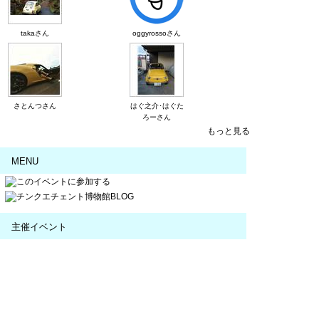
takaさん
oggyrossoさん
さとんつさん
はぐ之介･はぐた
ろーさん
もっと見る
MENU
主催イベント